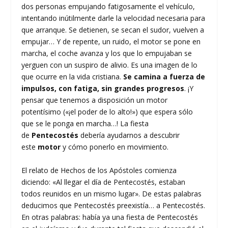
dos personas empujando fatigosamente el vehículo,
intentando inútilmente darle la velocidad necesaria para
que arranque. Se detienen, se secan el sudor, vuelven a
empujar… Y de repente, un ruido, el motor se pone en
marcha, el coche avanza y los que lo empujaban se
yerguen con un suspiro de alivio. Es una imagen de lo
que ocurre en la vida cristiana.
Se camina a fuerza de
impulsos, con fatiga, sin grandes progresos
. ¡Y
pensar que tenemos a disposición un motor
potentísimo («¡el poder de lo alto!») que espera sólo
que se le ponga en marcha…! La fiesta
de
Pentecostés
debería ayudarnos a descubrir
este
motor
y cómo ponerlo en movimiento.
El relato de Hechos de los Apóstoles comienza
diciendo: «Al llegar el día de Pentecostés, estaban
todos reunidos en un mismo lugar». De estas palabras
deducimos que Pentecostés preexistía… a Pentecostés.
En otras palabras: había ya una fiesta de Pentecostés