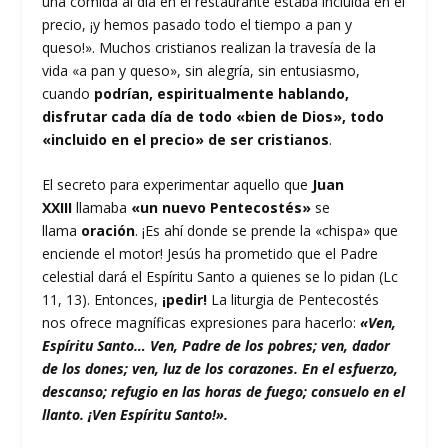
una comida al día en el restaurante estaba incluida en el
precio, ¡y hemos pasado todo el tiempo a pan y
queso!». Muchos cristianos realizan la travesía de la
vida «a pan y queso», sin alegría, sin entusiasmo,
cuando
podrían, espiritualmente hablando,
disfrutar cada día de todo «bien de Dios», todo
«incluido en el precio» de ser cristianos
.
El secreto para experimentar aquello que
Juan
XXIII
llamaba
«un nuevo Pentecostés»
se
llama
oración
. ¡Es ahí donde se prende la «chispa» que
enciende el motor! Jesús ha prometido que el Padre
celestial dará el Espíritu Santo a quienes se lo pidan (Lc
11, 13). Entonces,
¡pedir!
La liturgia de Pentecostés
nos ofrece magníficas expresiones para hacerlo:
«Ven,
Espíritu Santo… Ven, Padre de los pobres; ven, dador
de los dones; ven, luz de los corazones. En el esfuerzo,
descanso; refugio en las horas de fuego; consuelo en el
llanto. ¡Ven Espíritu Santo!».