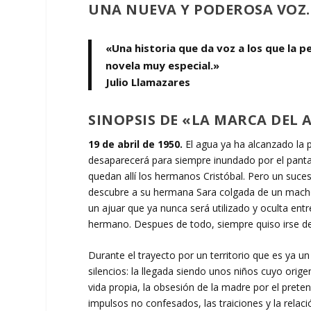
UNA NUEVA Y PODEROSA VOZ.
«Una historia que da voz a los que la p
novela muy especial.»
Julio Llamazares
SINOPSIS DE «LA MARCA DEL
19 de abril de 1950.
El agua ya ha alcanzado la p
desaparecerá para siempre inundado por el panta
quedan allí los hermanos Cristóbal. Pero un suces
descubre a su hermana Sara colgada de un machón
un ajuar que ya nunca será utilizado y oculta ent
hermano. Despues de todo, siempre quiso irse de
Durante el trayecto por un territorio que es ya u
silencios: la llegada siendo unos niños cuyo ori
vida propia, la obsesión de la madre por el pret
impulsos no confesados, las traiciones y la relac