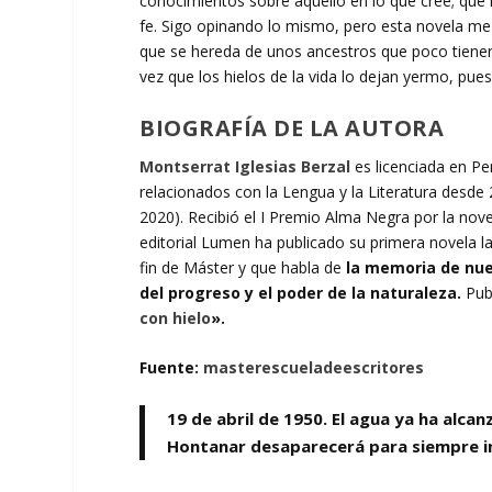
conocimientos sobre aquello en lo que cree; que l
fe. Sigo opinando lo mismo, pero esta novela me 
que se hereda de unos ancestros que poco tienen
vez que los hielos de la vida lo dejan yermo, pues 
BIOGRAFÍA DE LA AUTORA
Montserrat Iglesias Berzal
es licenciada en Pe
relacionados con la Lengua y la Literatura desde
2020). Recibió el I Premio Alma Negra por la nov
editorial Lumen ha publicado su primera novela l
fin de Máster y que habla de
la memoria de nue
del progreso y el poder de la naturaleza.
Pub
con hielo
».
Fuente:
masterescueladeescritores
19 de abril de 1950
. El agua ya ha alca
Hontanar desaparecerá para siempre i