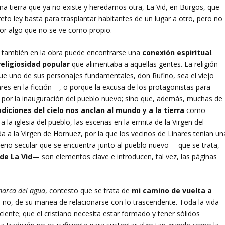
a tierra que ya no existe y heredamos otra, La Vid, en Burgos, que
to ley basta para trasplantar habitantes de un lugar a otro, pero no
por algo que no se ve como propio.
, también en la obra puede encontrarse una
conexión espiritual
.
religiosidad popular
que alimentaba a aquellas gentes. La religión
e uno de sus personajes fundamentales, don Rufino, sea el viejo
es en la ficción—, o porque la excusa de los protagonistas para
 por la inauguración del pueblo nuevo; sino que, además, muchas de
adiciones del cielo nos anclan al mundo y a la tierra
como
 la iglesia del pueblo, las escenas en la ermita de la Virgen del
a a la Virgen de Hornuez, por la que los vecinos de Linares tenían un
rio secular que se encuentra junto al pueblo nuevo —que se trata,
de La Vid
— son elementos clave e introducen, tal vez, las páginas
marca del agua
, contesto que se trata de
mi camino de vuelta a
ué no, de su manea de relacionarse con lo trascendente. Toda la vida
iente; que el cristiano necesita estar formado y tener sólidos