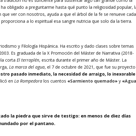
a tradición no es suficiente para sustentar algo tan grande como la
ha obligado a preguntarme hasta qué punto la religiosidad popular, l
 que ver con nosotros, ayuda a que el árbol de la fe se renueve cad
proporciona a lo espiritual esa sangre nutricia que solo da la tierra.
riodismo y Filología Hispánica. Ha escrito y dado clases sobre temas
 2003. Es graduada de la X Promoción del Máster de Narrativa (2018-
ela corta
El terraplén
, escrita durante el primer año de Máster. La
arga,
La marca del agua
, el 7 de octubre de 2021, que fue su proyecto
stro pasado inmediato, la necesidad de arraigo, lo inexorable
licó en
La Rompedora
los cuentos
«
Sarmiento quemado
»
y
«
Agu
nzado la piedra que sirve de testigo: en menos de diez días
nundado por el pantano.