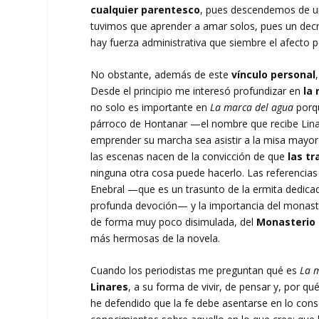
cualquier parentesco
, pues descendemos de un
tuvimos que aprender a amar solos, pues un decre
hay fuerza administrativa que siembre el afecto 
No obstante, además de este
vínculo personal
Desde el principio me interesó profundizar en
la 
no solo es importante en
La marca del agua
porqu
párroco de Hontanar —el nombre que recibe Linar
emprender su marcha sea asistir a la misa mayor
las escenas nacen de la convicción de que
las tr
ninguna otra cosa puede hacerlo. Las referencias a
Enebral —que es un trasunto de la ermita dedicad
profunda devoción— y la importancia del monaste
de forma muy poco disimulada, del
Monasterio 
más hermosas de la novela.
Cuando los periodistas me preguntan qué es
La 
Linares
, a su forma de vivir, de pensar y, por q
he defendido que la fe debe asentarse en lo consc