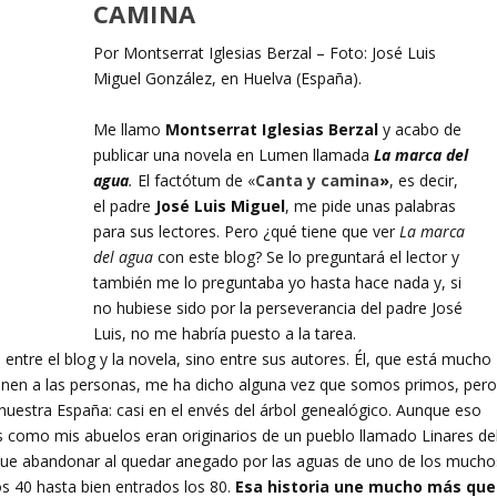
CAMINA
Por Montserrat Iglesias Berzal – Foto: José Luis
Miguel González, en Huelva (España).
Me llamo
Montserrat Iglesias Berzal
y acabo de
publicar una novela en Lumen llamada
La marca del
agua
.
El factótum de «
Canta y camina
»
, es decir,
el padre
José Luis Miguel
, me pide unas palabras
para sus lectores. Pero ¿qué tiene que ver
La marca
del agua
con este blog? Se lo preguntará el lector y
también me lo preguntaba yo hasta hace nada y, si
no hubiese sido por la perseverancia del padre José
Luis, no me habría puesto a la tarea.
ntre el blog y la novela, sino entre sus autores. Él, que está mucho
e unen a las personas, me ha dicho alguna vez que somos primos, per
nuestra España: casi en el envés del árbol genealógico. Aunque eso
s como mis abuelos eran originarios de un pueblo llamado Linares de
n que abandonar al quedar anegado por las aguas de uno de los mucho
s 40 hasta bien entrados los 80.
Esa historia une mucho más que