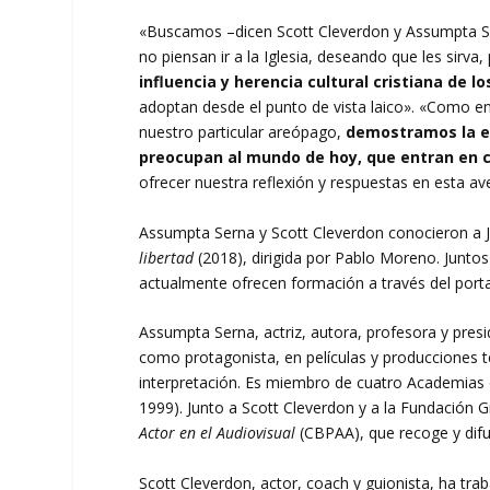
«Buscamos –dicen Scott Cleverdon y Assumpta S
no piensan ir a la Iglesia, deseando que les sirva,
influencia y herencia cultural cristiana de lo
adoptan desde el punto de vista laico». «Como en 
nuestro particular areópago,
demostramos la e
preocupan al mundo de hoy, que entran en co
ofrecer nuestra reflexión y respuestas en esta av
Assumpta Serna y Scott Cleverdon conocieron a Ju
libertad
(2018), dirigida por Pablo Moreno. Junto
actualmente ofrecen formación a través del port
Assumpta Serna, actriz, autora, profesora y pres
como protagonista, en películas y producciones t
interpretación. Es miembro de cuatro Academias d
1999). Junto a Scott Cleverdon y a la Fundación
Actor en el Audiovisual
(CBPAA), que recoge y difun
Scott Cleverdon, actor, coach y guionista, ha trab