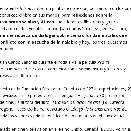
erna en la
Introducción–
un punto de conexión, por tanto, con los qu
 por si cae el libro en sus manos, para
reflexionar sobre la
s valores sociales y éticos
que diferentes filosofías y grupos
el atrio de los gentiles –añade Juan Carlos Sánchez–, en este libro,
norme riqueza de dialogar sobre temas fundamentales que
nflicto con la escucha de la Palabra
y hoy, los tres, queremos
entura».
an Carlos Sánchez durante el rodaje de la película
Red de
s han impartido cursos de comunicación a seminaristas y lectores y
al
www.predicacion.es
identa de la Fundación First team. Cuenta con 227 interpretaciones, 2
elevisivas en 20 países y en seis lenguas. Ha ganado 30 premios de
e cine. Es autora del libro
El trabajo del actor de cine
(Ed. Cátedra,
 Gregorio Peces Barba ha redactado el
Código de buenas prácticas del
de los valores y principios éticos de los actores en el audiovisual.
ajado en cine y televisión en el Reino Unido, Canadá, EE.UU., Polonia