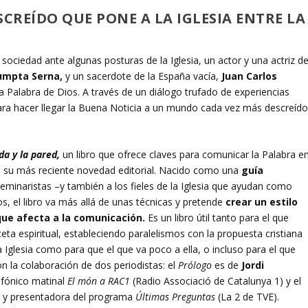
CREÍDO QUE PONE A LA IGLESIA ENTRE LA
 sociedad ante algunas posturas de la Iglesia, un actor y una actriz d
umpta Serna,
y un sacerdote de la España vacía,
Juan Carlos
Palabra de Dios. A través de un diálogo trufado de experiencias
para hacer llegar la Buena Noticia a un mundo cada vez más descreíd
da y la pared,
un libro que ofrece claves para comunicar la Palabra e
 su más reciente novedad editorial. Nacido como una
guía
seminaristas –y también a los fieles de la Iglesia que ayudan como
os, el libro va más allá de unas técnicas y pretende
crear un estilo
que afecta a la comunicación.
Es un libro útil tanto para el que
eta espiritual, estableciendo paralelismos con la propuesta cristiana
a Iglesia como para que el que va poco a ella, o incluso para el que
n la colaboración de dos periodistas: el
Prólogo
es de
Jordi
ofónico matinal
El món a RAC1
(Radio Associació de Catalunya 1) y el
a y presentadora del programa
Últimas Preguntas
(La 2 de TVE).