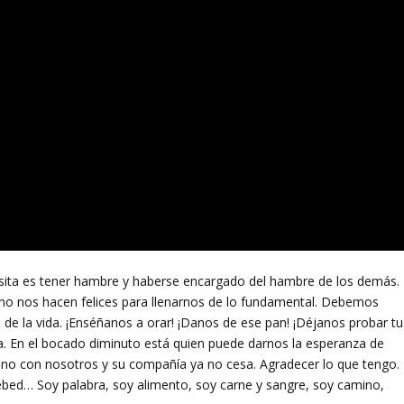
esita es tener hambre y haberse encargado del hambre de los demás.
o nos hacen felices para llenarnos de lo fundamental. Debemos
 de la vida. ¡Enséñanos a orar! ¡Danos de ese pan! ¡Déjanos probar tu
esa. En el bocado diminuto está quien puede darnos la esperanza de
no con nosotros y su compañía ya no cesa. Agradecer lo que tengo.
ebed… Soy palabra, soy alimento, soy carne y sangre, soy camino,