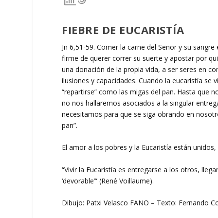
FIEBRE DE EUCARISTÍA
Jn 6,51-59. Comer la carne del Señor y su sangr
firme de querer correr su suerte y apostar por qu
una donación de la propia vida, a ser seres en c
ilusiones y capacidades. Cuando la eucaristía se v
“repartirse” como las migas del pan. Hasta que no
no nos hallaremos asociados a la singular entrega
necesitamos para que se siga obrando en nosotros
pan”.
El amor a los pobres y la Eucaristía están unidos,
“Vivir la Eucaristía es entregarse a los otros, lle
‘devorable’” (René Voillaume).
Dibujo: Patxi Velasco FANO – Texto: Fernando Co