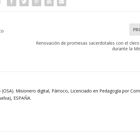
:
PR
to
Renovación de promesas sacerdotales con el cler
durante la Mi
 (OSA). Misionero digital, Párroco, Licenciado en Pedagogía por Comi
Huelva), ESPAÑA.