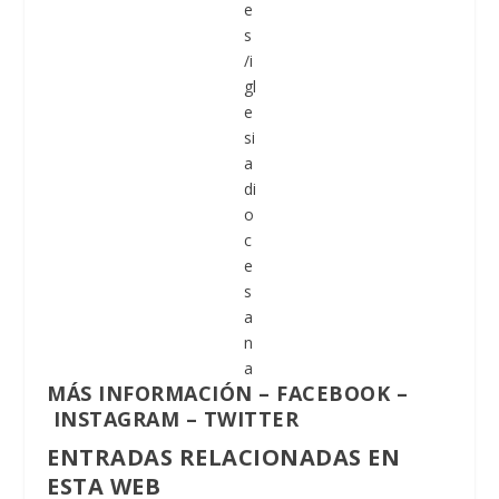
e
s
/i
gl
e
si
a
di
o
c
e
s
a
n
a
MÁS INFORMACIÓN
–
FACEBOOK
–
INSTAGRAM
–
TWITTER
ENTRADAS RELACIONADAS EN
ESTA WEB