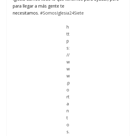
para llegar a más gente te
necesitamos.
#SomosIglesia24Siete
h
tt
p
s:
//
w
w
w
.p
o
rt
a
n
t
o
s.