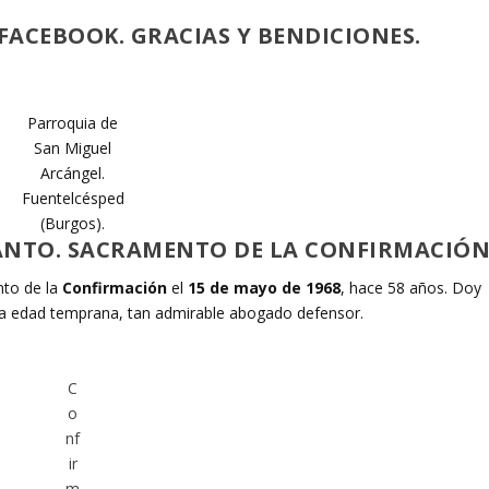
 FACEBOOK. GRACIAS Y BENDICIONES.
Parroquia de
San Miguel
Arcángel.
Fuentelcésped
(Burgos).
 SANTO. SACRAMENTO DE LA CONFIRMACIÓ
nto de la
Confirmación
el
15 de mayo de 1968
, hace 58 años. Doy
 a edad temprana, tan admirable abogado defensor.
C
o
nf
ir
m