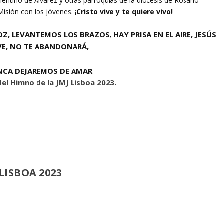
entino de Álvarez y otras parroquias de la diócesis de Rosario
Misión con los jóvenes.
¡Cristo vive y te quiere vivo!
, LEVANTEMOS LOS BRAZOS, HAY PRISA EN EL AIRE, JESÚS
VE, NO TE ABANDONARÁ,
CA DEJAREMOS DE AMAR
 del Himno de la JMJ Lisboa 2023.
LISBOA 2023