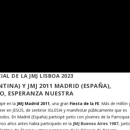
IAL DE LA JMJ LISBOA 2023
NTINA) Y JMJ 2011 MADRID (ESPAÑA),
O, ESPERANZA NUESTRA
ipé en la
JMJ Madrid 2011
, una gran
Fiesta de la FE
. Más de millón 
er en JESÚS, de sentirse IGLESIA y manifestar públicamente que es
os. En Madrid (España) participé junto con jóvenes de la Parroquia
Unos años antes había participado en la
JMJ Buenos Aires 1987
, junt