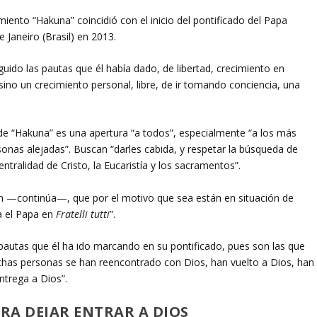
ento “Hakuna” coincidió con el inicio del pontificado del Papa
 Janeiro (Brasil) en 2013.
ido las pautas que él había dado, de libertad, crecimiento en
, sino un crecimiento personal, libre, de ir tomando conciencia, una
de “Hakuna” es una apertura “a todos”, especialmente “a los más
sonas alejadas”. Buscan “darles cabida, y respetar la búsqueda de
ntralidad de Cristo, la Eucaristía y los sacramentos”.
n —continúa—, que por el motivo que sea están en situación de
a el Papa en
Fratelli tutti
”.
s pautas que él ha ido marcando en su pontificado, pues son las que
uchas personas se han reencontrado con Dios, han vuelto a Dios, han
trega a Dios”.
RA DEJAR ENTRAR A DIOS