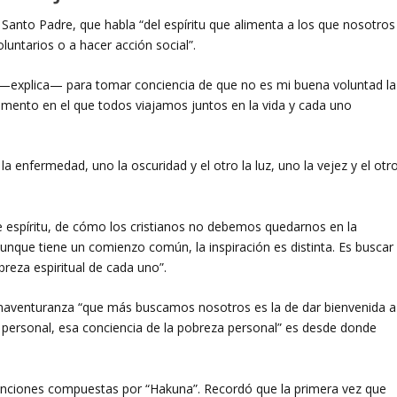
l Santo Padre, que habla “del espíritu que alimenta a los que nosotros
luntarios o a hacer acción social”.
’ —explica— para tomar conciencia de que no es mi buena voluntad la
omento en el que todos viajamos juntos en la vida y cada uno
a enfermedad, uno la oscuridad y el otro la luz, uno la vejez y el otr
e espíritu, de cómo los cristianos no debemos quedarnos en la
 aunque tiene un comienzo común, la inspiración es distinta. Es buscar
breza espiritual de cada uno”.
enaventuranza “que más buscamos nosotros es la de dar bienvenida a
a personal, esa conciencia de la pobreza personal” es desde donde
anciones compuestas por “Hakuna”. Recordó que la primera vez que