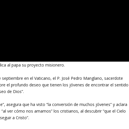
ica al papa su proyecto misionero.
de septiembre en el Vaticano, el P. José Pedro Manglano, sacerdote
re el profundo deseo que tienen los jóvenes de encontrar el sentido
eseo de Dios”.
”, asegura que ha visto “la conversión de muchos jóvenes” y aclara
no “al ver cómo nos amamos” los cristianos, al descubrir “que el Cielo
seguir a Cristo”.