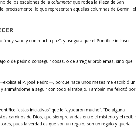
uno de los escalones de la
columnata
que rodea la Plaza de San
e, precisamente, lo que representan aquellas columnas de Bernini: e
ECER
co “muy sano y con mucha paz”, y asegura que el Pontífice incluso
jo o de pedir o conseguir cosas, o de arreglar problemas, sino que
 —explica el P. José Pedro—, porque hace unos meses me escribió un
 animándome a seguir con todo el trabajo. También me felicitó por
Pontífice “estas iniciativas” que le “ayudaron mucho”. “De alguna
stos caminos de Dios, que siempre andas entre el misterio y el recibi
stores, pues la verdad es que son un regalo, son un regalo y quería