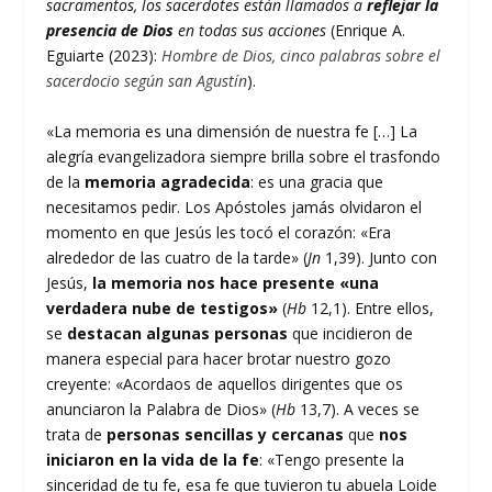
sacramentos, los sacerdotes están llamados a
reflejar la
presencia de Dios
en todas sus acciones
(Enrique A.
Eguiarte (2023):
Hombre de Dios, cinco palabras sobre el
sacerdocio según san Agustín
).
«La memoria es una dimensión de nuestra fe […] La
alegría evangelizadora siempre brilla sobre el trasfondo
de la
memoria agradecida
: es una gracia que
necesitamos pedir. Los Apóstoles jamás olvidaron el
momento en que Jesús les tocó el corazón: «Era
alrededor de las cuatro de la tarde» (
Jn
1,39). Junto con
Jesús,
la memoria nos hace presente «una
verdadera nube de testigos»
(
Hb
12,1). Entre ellos,
se
destacan algunas personas
que incidieron de
manera especial para hacer brotar nuestro gozo
creyente: «Acordaos de aquellos dirigentes que os
anunciaron la Palabra de Dios» (
Hb
13,7). A veces se
trata de
personas sencillas y cercanas
que
nos
iniciaron en la vida de la fe
: «Tengo presente la
sinceridad de tu fe, esa fe que tuvieron tu abuela Loide