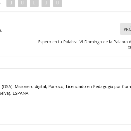
:
PR
a,
Espero en tu Palabra. VI Domingo de la Palabra 
e
 (OSA). Misionero digital, Párroco, Licenciado en Pedagogía por Comi
Huelva), ESPAÑA.