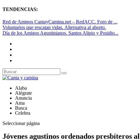
TENDENCIAS:
Red de Amigos CantayCamina.net – RedACC. Foro de ...
Voluntarios que rescatan vidas. Alternativa al aborto.
Día de los Amigos Agustinianos. Santos Alipio y Posidio...
Alaba
Alégrate
Anuncia
Ama
Busca
Celebra
Seleccionar página
Jóvenes agustinos ordenados presbíteros al s