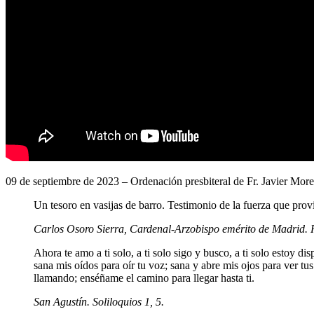
09 de septiembre de 2023 – Ordenación presbiteral de Fr. Javier Mor
Un tesoro en vasijas de barro. Testimonio de la fuerza que prov
Carlos Osoro Sierra, Cardenal-Arzobispo emérito de Madrid. 
Ahora te amo a ti solo, a ti solo sigo y busco, a ti solo estoy d
sana mis oídos para oír tu voz; sana y abre mis ojos para ver 
llamando; enséñame el camino para llegar hasta ti.
San Agustín. Soliloquios 1, 5.