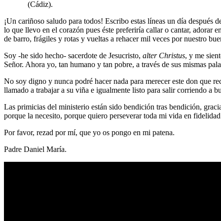
(Cádiz).
¡Un cariñoso saludo para todos! Escribo estas líneas un día después 
lo que llevo en el corazón pues éste preferiría callar o cantar, adorar
de barro, frágiles y rotas y vueltas a rehacer mil veces por nuestro b
Soy -he sido hecho- sacerdote de Jesucristo,
alter Christus
, y me sien
Señor. Ahora yo, tan humano y tan pobre, a través de sus mismas palabr
No soy digno y nunca podré hacer nada para merecer este don que recl
llamado a trabajar a su viña e igualmente listo para salir corriendo a 
Las primicias del ministerio están sido bendición tras bendición, grac
porque la necesito, porque quiero perseverar toda mi vida en fidelidad
Por favor, rezad por mí, que yo os pongo en mi patena.
Padre Daniel María.