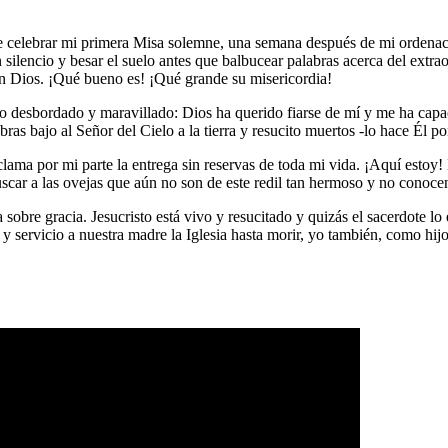
de celebrar mi primera Misa solemne, una semana después de mi ordenac
 en silencio y besar el suelo antes que balbucear palabras acerca del ex
uen Dios. ¡Qué bueno es! ¡Qué grande su misericordia!
to desbordado y maravillado: Dios ha querido fiarse de mí y me ha cap
as bajo al Señor del Cielo a la tierra y resucito muertos -lo hace Él p
ama por mi parte la entrega sin reservas de toda mi vida. ¡Aquí estoy
buscar a las ovejas que aún no son de este redil tan hermoso y no conoce
ia sobre gracia. Jesucristo está vivo y resucitado y quizás el sacerdote
 y servicio a nuestra madre la Iglesia hasta morir, yo también, como hij