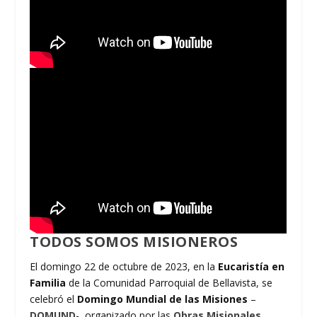
TODOS SOMOS MISIONEROS
El domingo 22 de octubre de 2023, en la
Eucaristía en
Familia
de la Comunidad Parroquial de Bellavista, se
celebró el
Domingo Mundial de las Misiones
–
DOMUND
-, organizado por las
Obras Misionales