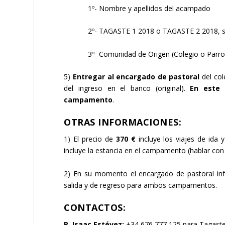
1º- Nombre y apellidos del acampado
2º- TAGASTE 1 2018 o TAGASTE 2 2018, se
3º- Comunidad de Origen (Colegio o Parroquia
5)
Entregar al encargado de pastoral
del col
del ingreso en el banco (original).
En este
campamento
.
OTRAS INFORMACIONES
:
1) El precio de
370 €
incluye los viajes de ida 
incluye la estancia en el campamento (hablar con 
2) En su momento el encargado de pastoral inf
salida y de regreso para ambos campamentos.
CONTACTOS:
P. Isaac Estévez:
+34 676 777 125 para Tagast