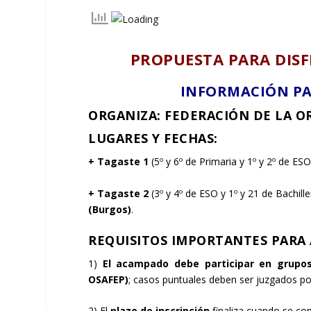
PROPUESTA PARA DISFR
INFORMACIÓN PAR
ORGANIZA: FEDERACIÓN DE LA O
LUGARES Y FECHAS:
+ Tagaste 1
(5º y 6º de Primaria y 1º y 2º de ESO
+ Tagaste 2
(3º y 4º de ESO y 1º y 21 de Bachill
(Burgos)
.
REQUISITOS IMPORTANTE
S PARA
1)
El acampado debe participar en grupos
OSAFEP)
; casos puntuales deben ser juzgados po
2) El
plazo de inscripción
finaliza cuando se com