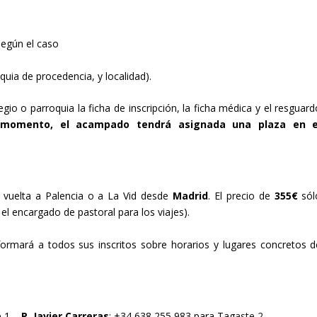
gún el caso
 de procedencia, y localidad).
egio o parroquia la ficha de inscripción, la ficha médica y el resguar
 momento, el acampado tendrá asignada una plaza en e
y vuelta a Palencia o a La Vid desde
Madrid
. El precio de
355€
sól
el encargado de pastoral para los viajes).
ormará a todos sus inscritos sobre horarios y lugares concretos d
e 1 –
P. Javier Carreras
: +34 638 255 983 para Tag
aste 2.