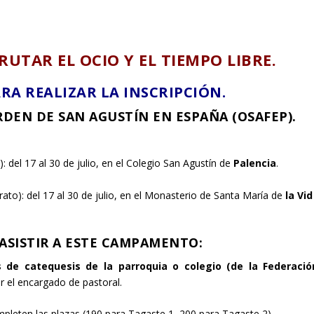
UTAR EL OCIO Y EL TIEMPO LIBRE.
A REALIZAR LA INSCRIPCIÓN.
RDEN DE SAN AGUSTÍN EN ESPAÑA (OSAFEP).
): del 17 al 30 de julio, en el Colegio San Agustín de
Palencia
.
erato): del 17 al 30 de julio, en el Monasterio de Santa María de
la Vid
 ASISTIR A ESTE CAMPAMENTO:
 de catequesis de la parroquia o colegio (de la Federació
r el encargado de pastoral.
pleten las plazas (190 para Tagaste 1, 200 para Tagaste 2).