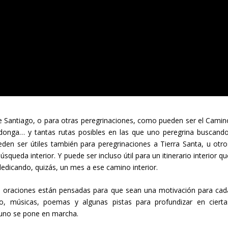
 Santiago, o para otras peregrinaciones, como pueden ser el
Camin
onga… y tantas rutas posibles en las que uno peregrina buscando
eden ser útiles también para peregrinaciones a Tierra Santa, u otro
squeda interior. Y puede ser incluso útil para un itinerario interior q
dedicando, quizás, un mes a ese camino interior.
s oraciones están pensadas para que sean una motivación para cad
co, músicas, poemas y algunas pistas para profundizar en cierta
o uno se pone en marcha.