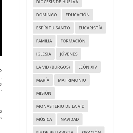
DIÓCESIS DE HUELVA
DOMINGO
EDUCACIÓN
ESPÍRITU SANTO
EUCARISTÍA
FAMILIA
FORMACIÓN
IGLESIA
JÓVENES
LA VID (BURGOS)
LEÓN XIV
o
,
MARÍA
MATRIMONIO
s
ue
MISIÓN
MONASTERIO DE LA VID
a
s
MÚSICA
NAVIDAD
NS DE BELLAVISTA
ORACIÓN