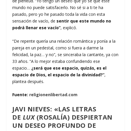
de plenitud. “Yo tengo un deseo que yo sé que este
mundo no puede satisfacerlo. No sé si a ti te ha
pasado, pero yo he pasado toda la vida con esta
sensación de vacío, de
sentir que este mundo no
podrá llenar ese vacío”
, explicó.
“De repente quería una relación romántica y ponía a la
pareja en un pedestal, como si fuera a darme la
felicidad, la paz… y no”, se sinceraba la cantante, ya con
33 años. “A lo mejor estaba confundiendo ese
espacio…
¿será que ese espacio, quizás, es el
espacio de Dios, el espacio de la divinidad?”
,
plantea después.
Fuente:
religionenlibertad.com
JAVI NIEVES: «LAS LETRAS
DE
LUX
(ROSALÍA) DESPIERTAN
UN DESEO PROFUNDO DE