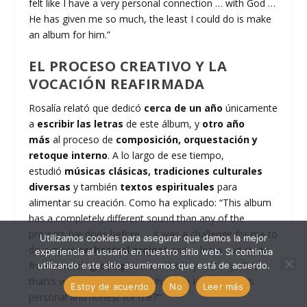
felt like I have a very personal connection … with God …
He has given me so much, the least I could do is make
an album for him.”
EL PROCESO CREATIVO Y LA
VOCACIÓN REAFIRMADA
Rosalía relató que dedicó
cerca de un año
únicamente
a
escribir las letras
de este álbum, y
otro año
más
al proceso de
composición, orquestación y
retoque interno
.
A lo largo de ese tiempo,
estudió
músicas clásicas, tradiciones culturales
diversas
y también
textos espirituales
para
alimentar su creación. Como ha explicado: “This album
has a completely different sound than any of the
projects I’ve done before … It was a challenge for me to
Utilizamos cookies para asegurar que damos la mejor
do a more
orchestral project
and … learn and study
experiencia al usuario en nuestro sitio web. Si continúa
from
amazing composers
in history and say, ‘OK,
utilizando este sitio asumiremos que está de acuerdo.
that\’s what \’s been done. What can I do that feels
Estoy de acuerdo
No
Leer más
personal and honest for me?’”