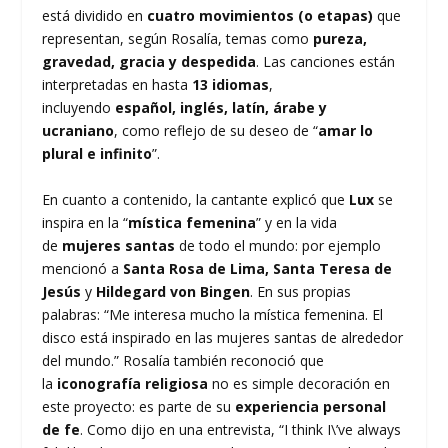
está dividido en
cuatro movimientos (o etapas)
que
representan, según Rosalía, temas como
pureza,
gravedad, gracia y despedida
.
Las canciones están
interpretadas en hasta
13 idiomas
,
incluyendo
español, inglés, latín, árabe y
ucraniano
, como reflejo de su deseo de “
amar lo
plural e infinito
”.
En cuanto a contenido, la cantante explicó que
Lux
se
inspira en la “
mística femenina
” y en la vida
de
mujeres santas
de todo el mundo: por ejemplo
mencionó a
Santa Rosa de Lima, Santa Teresa de
Jesús
y
Hildegard von Bingen
. En sus propias
palabras: “Me interesa mucho la mística femenina. El
disco está inspirado en las mujeres santas de alrededor
del mundo.” Rosalía también reconoció que
la
iconografía religiosa
no es simple decoración en
este proyecto: es parte de su
experiencia personal
de fe
. Como dijo en una entrevista, “I think I\’ve always