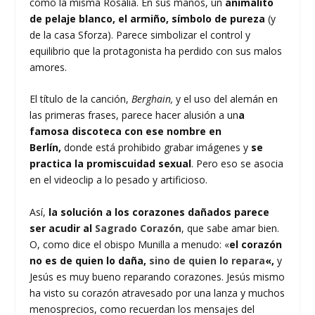
como la misma Rosalía. En sus manos, un
animalito
de pelaje blanco, el armiño, símbolo de pureza
(y
de la casa Sforza). Parece simbolizar el control y
equilibrio que la protagonista ha perdido con sus malos
amores.
El título de la canción,
Berghain,
y el uso del alemán en
las primeras frases, parece hacer alusión a un
a
famosa discoteca con ese nombre en
Berlín,
donde está prohibido grabar imágenes y
se
practica la promiscuidad sexual
. Pero eso se asocia
en el videoclip a lo pesado y artificioso.
Así,
la solución a los corazones dañados parece
ser acudir al
Sagrado Corazón
, que sabe amar bien.
O, como dice el obispo Munilla a menudo: «
el corazón
no es de quien lo daña,
sino de quien lo repara
«,
y
Jesús es muy bueno reparando corazones. Jesús mismo
ha visto su corazón atravesado por una lanza y muchos
menosprecios, como recuerdan los mensajes del