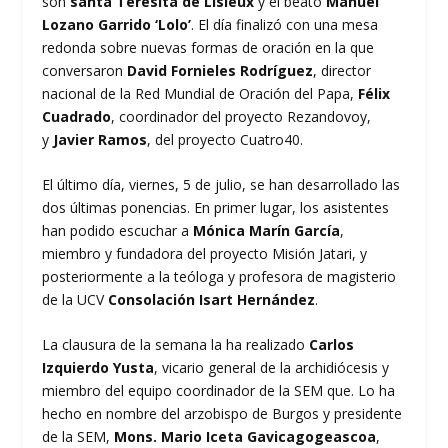
son
santa Teresita de Lisieux
y el beato
Manuel
Lozano Garrido ‘Lolo’
. El día finalizó con una mesa
redonda sobre nuevas formas de oración en la que
conversaron
David Fornieles Rodríguez
, director
nacional de la Red Mundial de Oración del Papa,
Félix
Cuadrado
, coordinador del proyecto Rezandovoy,
y
Javier Ramos
, del proyecto Cuatro40.
El último día, viernes, 5 de julio, se han desarrollado las
dos últimas ponencias. En primer lugar, los asistentes
han podido escuchar a
Mónica Marín García
,
miembro y fundadora del proyecto Misión Jatari, y
posteriormente a la teóloga y profesora de magisterio
de la UCV
Consolación Isart Hernández
.
La clausura de la semana la ha realizado
Carlos
Izquierdo Yusta
, vicario general de la archidiócesis y
miembro del equipo coordinador de la SEM que. Lo ha
hecho en nombre del arzobispo de Burgos y presidente
de la SEM,
Mons. Mario Iceta Gavicagogeascoa
,