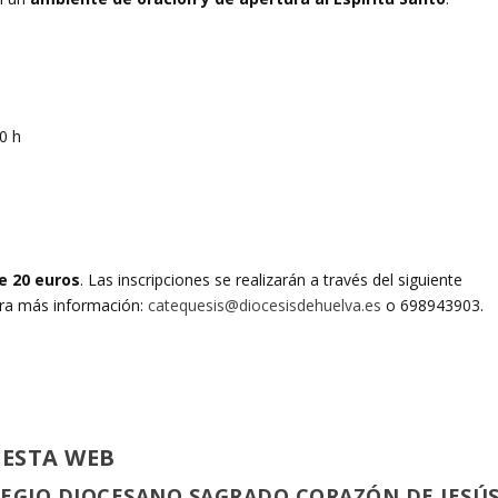
0 h
e 20 euros
. Las inscripciones se realizarán a través del siguiente
ra más información:
catequesis@diocesisdehuelva.es
o 698943903.
 ESTA WEB
LEGIO DIOCESANO SAGRADO CORAZÓN DE JESÚ