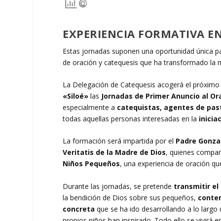
EXPERIENCIA FORMATIVA EN 
Estas jornadas suponen una oportunidad única par
de oración y catequesis que ha transformado la 
La Delegación de Catequesis acogerá el próxim
«Siloé»
las
Jornadas de Primer Anuncio al Or
especialmente a
catequistas, agentes de past
todas aquellas personas interesadas en la
inicia
La formación será impartida por el
Padre Gonza
Veritatis de la Madre de Dios
, quienes compar
Niños Pequeños
, una experiencia de oración q
Durante las jornadas, se pretende
transmitir el
la bendición de Dios sobre sus pequeños,
contem
concreta
que se ha ido desarrollando a lo largo
propios niños han inspirado. Todo ello se vivirá 