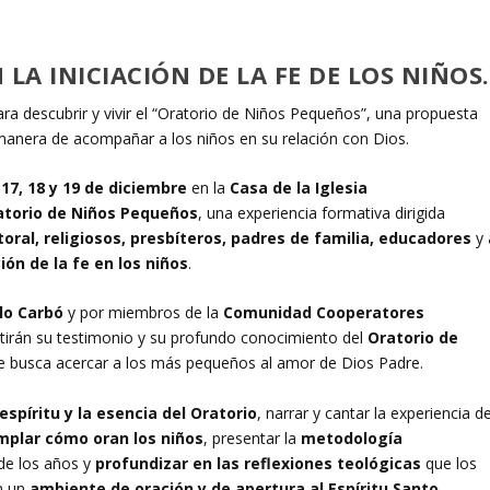
LA INICIACIÓN DE LA FE DE LOS NIÑOS.
a descubrir y vivir el “Oratorio de Niños Pequeños”, una propuesta
manera de acompañar a los niños en su relación con Dios.
o
17, 18 y 19 de diciembre
en la
Casa de la Iglesia
atorio de Niños Pequeños
, una experiencia formativa dirigida
oral, religiosos, presbíteros, padres de familia, educadores
y 
ción de la fe en los niños
.
lo Carbó
y por miembros de la
Comunidad Cooperatores
tirán su testimonio y su profundo conocimiento del
Oratorio de
ue busca acercar a los más pequeños al amor de Dios Padre.
 espíritu y la esencia del Oratorio
, narrar y cantar la experiencia d
plar cómo oran los niños
, presentar la
metodología
 de los años y
profundizar en las reflexiones teológicas
que los
en un
ambiente de oración y de apertura al Espíritu Santo
.