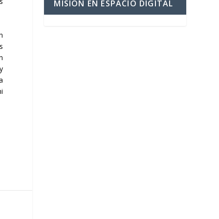
s
MISIÓN EN ESPACIO DIGITAL
n
os
n
y
a
i