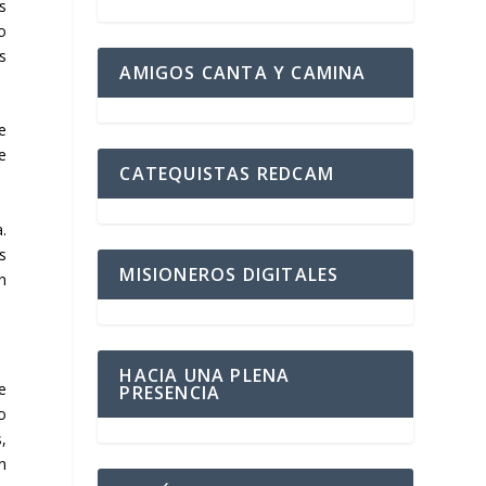
s
o
s
AMIGOS CANTA Y CAMINA
e
e
CATEQUISTAS REDCAM
.
s
MISIONEROS DIGITALES
n
HACIA UNA PLENA
e
PRESENCIA
o
,
n