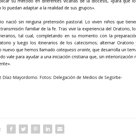
licar su método en diferentes vicarías de la diócesis, «para que lo
 lo puedan adaptar a la realidad de sus grupos».
o nació sin ninguna pretensión pastoral. Lo viven niños que tiene
transmisión familiar de la fe. Tras vivir la experiencia del Oratorio, l
itinerarios, tal cual, completando en su momento con la preparació
orio y luego los itinerarios de los catecismos; alternar Oratorio 
lgo nuevo que hemos llamado
catequesis orante,
que desarrolla un tem
vale para ayudar a una iniciación cristiana que, sin interiorización n
ente».
uez Díaz-Mayordomo. Fotos: Delegación de Medios de Segorbe-
: