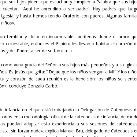
 que sus hijos piden, que escuchan y cumplen la Palabra que sus hijo
s cuentan: “Aquí he aprendido a ser padre”. Hay padres que lueg
Iglesia, y hasta hemos tenido Oratorio con padres. Algunas familia
 niños».
con temblor y dolor en innumerables periferias donde el amor qu
o o inestable, entonces el Espíritu les llevan a habitar el corazón d
s y del Padre, a ser de su familia…».
do como «una gracia del Señor a sus hijos más pequeños y a su Iglesia
os. Es Jesús que grita: “¡Dejad que los niños vengan a Mí!” Y los niño
píritu y corazón de cada reunión es la bendición: los niños se siente
ión», concluye Gonzalo Carbó.
de infancia en el que está trabajando la Delegación de Catequesis d
torios en la metodología oficial de la catequesis de infancia, de mod
tas puedan adaptar esta experiencia a sus sesiones de catequesis
uista, sin forzar nada», explica Manuel Bru, delegado de Catequesis e