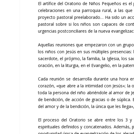
El artífice del Oratorio de Niños Pequeños es el
celebraciones en una parroquia rural, a las qu
proyecto pastoral preelaborado… Ha sido un ac
pastoral sobre si los niños son capaces de con
urgencias postconciliares de la nueva evangelizac
Aquellas reuniones que empezaron con un grupo 
los niños con Jesús en sus múltiples presencias: l
sacerdote, el prójimo, la familia, la Iglesia, los
oración, en la liturgia, en el Evangelio, en la pa
Cada reunión se desarrolla durante una hora e
corazón, «que abre a la intimidad con Jesús»; la
toda la persona del niño abriéndole al amor de J
de bendición, de acción de gracias o de súplica. 
del amor y de la bendición, la única que les llega»
El proceso del Oratorio se abre entre los 3 y
espirituales definidos y concatenados. Además, p
oportunidad única de evangelización de los alejad