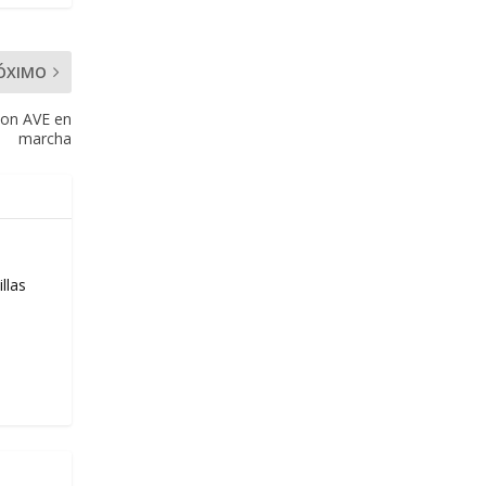
ÓXIMO
con AVE en
marcha
llas