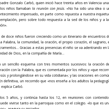
 padre Gonzalo Carbó, quien inició hace treinta años en Valencia una
e los niños llamaban
la reunión con Jesús
. «No ha sido una idea o u
ontecimiento impensado, en parte como repuesta a nuestra inquietu
templación, pero sobre todo respuesta a la sed de los niños y a la
ión».
de doce niños fueron creciendo como un itinerario de encuentros d
a Palabra, la comunidad, la oración, el propio corazón, el sagrario, e
 sacramentos… Gracias a estas presencias el niño se va adentrando en l
ternidad de Dios, en la compañía de María…
n un sencillo esquema con tres momentos sucesivos: la oración de
 oración con la Palabra, que es comentada por los niños y «que recorr
esús y prolongándose en su vida cotidiana»; y las oraciones en comú
En definitiva, un recorrido que «nos enseña a los adultos la pedagogí
, explica Carbó.
 los 5 años, y continúa hasta los 12, en reuniones con contenido
uede vivirse tanto en la parroquia como en el colegio. «lo que es un
os», asegura su iniciador.