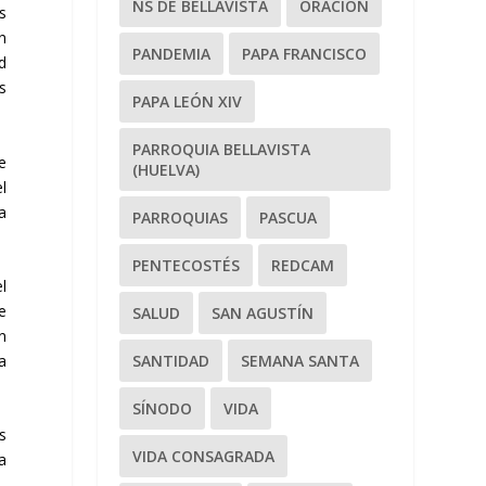
NS DE BELLAVISTA
ORACIÓN
s
n
PANDEMIA
PAPA FRANCISCO
d
s
PAPA LEÓN XIV
PARROQUIA BELLAVISTA
e
(HUELVA)
l
a
PARROQUIAS
PASCUA
PENTECOSTÉS
REDCAM
l
e
SALUD
SAN AGUSTÍN
n
SANTIDAD
SEMANA SANTA
a
SÍNODO
VIDA
s
VIDA CONSAGRADA
a