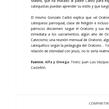
Madrid, que ha invitado al padre Carbó para exp
catequistas puedan aprender su estilo y que luego
El mismo Gonzalo Carbó explica que «el Oratori
catequesis parroquial, clase de Religión e incluso 
párrocos disciernen: seguir el Oratorio y sus 
inmediata a los sacramentos; algún año de Orat
Catecismo; una reunión mensual de Oratorio; a
catequético según la pedagogía del Oratorio… Todo 
relación de intimidad con Jesús, no lo sería realm
Fuente:
Alfa y Omega
. Texto: Juan Luis Vázq
Castellón.
COMPARTIR