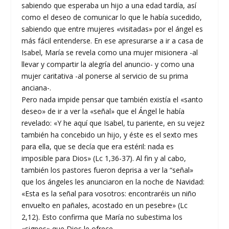
sabiendo que esperaba un hijo a una edad tardía, así
como el deseo de comunicar lo que le había sucedido,
sabiendo que entre mujeres «visitadas» por el ángel es
más fácil entenderse. En ese apresurarse a ir a casa de
Isabel, María se revela como una mujer misionera -al
llevar y compartir la alegría del anuncio- y como una
mujer caritativa -al ponerse al servicio de su prima
anciana-.
Pero nada impide pensar que también existía el «santo
deseo» de ir a ver la «señal» que el Ángel le había
revelado: «Y he aquí que Isabel, tu pariente, en su vejez
también ha concebido un hijo, y éste es el sexto mes
para ella, que se decía que era estéril: nada es
imposible para Dios» (Lc 1,36-37). Al fin y al cabo,
también los pastores fueron deprisa a ver la “señal»
que los ángeles les anunciaron en la noche de Navidad:
«Esta es la señal para vosotros: encontraréis un niño
envuelto en pañales, acostado en un pesebre» (Lc
2,12). Esto confirma que María no subestima los
«signos» que Dios le ofrece.