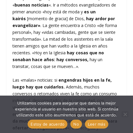
«
buenas noticias
«. Ir a métodos evangelizadores de
primer anuncio «hoy está de moda y
es un
kairós
[momento de gracia] de Dios,
hay ardor por
evangelizar»
. La gente encuentra a Cristo «de forma
personal», hay «vidas cambiadas, gente que se siente
transformada». La mitad de los asistentes en la sala
tienen amigos que han vuelto a la Iglesia en años
recientes. «Hoy en la Iglesia
hay cosas que no
sonaban hace años: hay conversos,
hay un
transitar, cosas que se mueven…».
Las «malas» noticias: si
engendras hijos en la fe,
luego hay que cuidarlos.
Además, muchos
conversos o retornados viven la fe como un consumo
individual, desconectados de la comunidad, con
Utilizamos cookies para asegurar que damos la mejor
vivencias o conocimientos muy incompletos. Organizar
experiencia al usuario en nuestro sitio web. Si continúa
encuentros de primer anuncio
logra conversos, que
utilizando este sitio asumiremos que está de acuerdo.
da mucho trabajo y no alcanzan las fuerzas para
Estoy de acuerdo
No
Leer más
ofertar «el segundo paso
«, o la acogida y