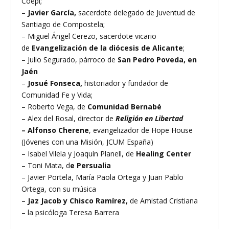
Coepi;
–
Javier García,
sacerdote delegado de Juventud de
Santiago de Compostela;
– Miguel Ángel Cerezo, sacerdote vicario
de
Evangelización de la diócesis de Alicante
;
– Julio Segurado, párroco de
San Pedro Poveda, en
Jaén
–
Josué Fonseca,
historiador y fundador de
Comunidad Fe y Vida;
– Roberto Vega, de
Comunidad Bernabé
– Alex del Rosal, director de
Religión en Libertad
– Alfonso Cherene
, evangelizador de Hope House
(Jóvenes con una Misión, JCUM España)
– Isabel Vilela y Joaquín Planell, de
Healing Center
– Toni Mata, d
e Persualia
– Javier Portela, María Paola Ortega y Juan Pablo
Ortega, con su música
–
Jaz Jacob y Chisco Ramírez,
de Amistad Cristiana
– la psicóloga Teresa Barrera