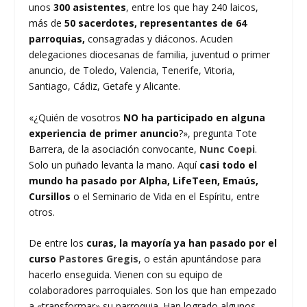
unos
300 asistentes
, entre los que hay 240 laicos,
más de
50 sacerdotes, representantes de 64
parroquias,
consagradas y diáconos. Acuden
delegaciones diocesanas de familia, juventud o primer
anuncio, de Toledo, Valencia, Tenerife, Vitoria,
Santiago, Cádiz, Getafe y Alicante.
«¿Quién de vosotros
NO ha participado en alguna
experiencia de primer anuncio
?», pregunta Tote
Barrera, de la asociación convocante,
Nunc Coepi
.
Solo un puñado levanta la mano. Aquí
casi todo el
mundo ha pasado por Alpha, LifeTeen, Emaús,
Cursillos
o el Seminario de Vida en el Espíritu, entre
otros.
De entre los
curas, la mayoría ya han pasado por el
curso
Pastores Gregis
, o están apuntándose para
hacerlo enseguida. Vienen con su equipo de
colaboradores parroquiales. Son los que han empezado
a «transformar» su parroquia. Han logrado algunos