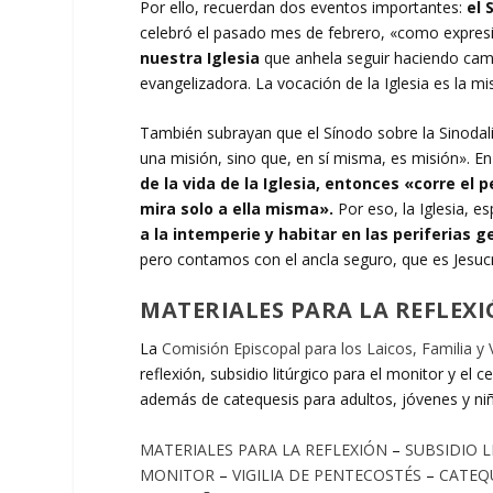
Por ello, recuerdan dos eventos importantes:
el 
celebró el pasado mes de febrero, «como expresi
nuestra Iglesia
que anhela seguir haciendo cami
evangelizadora. La vocación de la Iglesia es la mi
También subrayan que el Sínodo sobre la Sinodal
una misión, sino que, en sí misma, es misión». E
de la vida de la Iglesia, entonces «corre el 
mira solo a ella misma».
Por eso, la Iglesia, e
a la intemperie y habitar en las periferias g
pero contamos con el ancla seguro, que es Jesucr
MATERIALES PARA LA REFLEXIÓ
La
Comisión Episcopal para los Laicos, Familia y 
reflexión, subsidio litúrgico para el monitor y el c
además de catequesis para adultos, jóvenes y ni
MATERIALES PARA LA REFLEXIÓN
–
SUBSIDIO 
MONITOR
–
VIGILIA DE PENTECOSTÉS
–
CATEQU