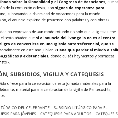
Sínodo sobre la Sinodalidad y el Congreso de Vocaciones,
que s
ón de la comunión eclesial, son
signos de esperanza para
no, subrayando la diversidad de vocaciones para la misión
sión, el anuncio explícito de Jesucristo con palabras y con obras».
idad ha expresado de «un modo rotundo no solo que la Iglesia tiene
n el texto añaden que
si el anuncio del Evangelio no es el centro
peligro de convertirse en una Iglesia autorreferencial, que se
specialmente en este año jubilar, «
tiene que perder el miedo a sali
eográficas y existenciales,
donde quizás hay vientos y borrascas
isto».
N, SUBSIDIOS, VIGILIA Y CATEQUESIS
Vida
ofrece para la celebración de esta Jornada materiales para la
elebrante, material para la celebración de la vigilia de Pentecostés,
ños.
LITÚRGICO DEL CELEBRANTE
–
SUBSIDIO LITÚRGICO PARA EL
ESIS PARA JÓVENES
–
CATEQUESIS PARA ADULTOS
–
CATEQUESIS