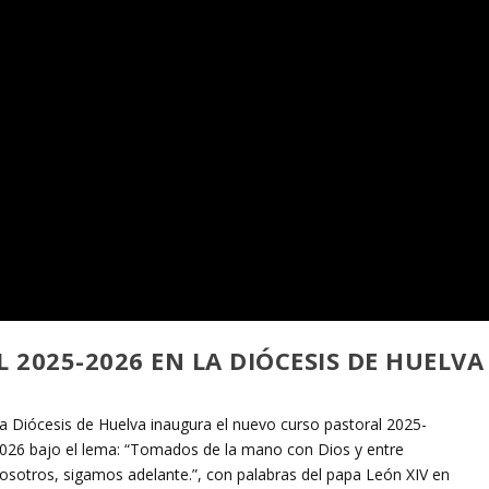
 2025-2026 EN LA DIÓCESIS DE HUELVA
a Diócesis de Huelva inaugura el nuevo curso pastoral 2025-
026 bajo el lema: “Tomados de la mano con Dios y entre
osotros, sigamos adelante.”, con palabras del papa León XIV en