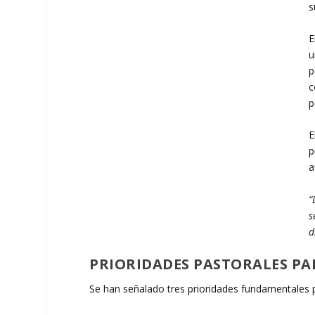
s
E
u
p
c
p
E
p
a
“
s
d
PRIORIDADES PASTORALES PA
Se han señalado tres prioridades fundamentales p