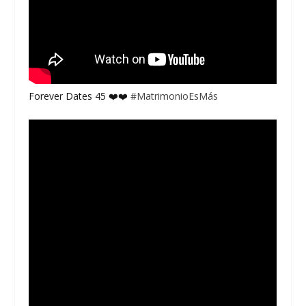
Forever Dates 45 ❤️❤️
#MatrimonioEsMás