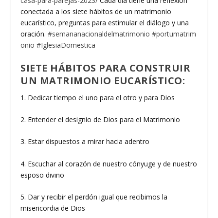
casa-para-parejas-2023/
Cada día tiene una reflexión
conectada a los siete hábitos de un matrimonio
eucarístico, preguntas para estimular el diálogo y una
oración.
#semananacionaldelmatrimonio
#portumatrim
onio
#IglesiaDomestica
SIETE
HÁBITOS PARA CONSTRUIR
UN MATRIMONIO EUCARÍSTICO:
1. Dedicar tiempo el uno para el otro y para Dios
2. Entender el designio de Dios para el Matrimonio
3. Estar dispuestos a mirar hacia adentro
4. Escuchar al corazón de nuestro cónyuge y de nuestro
esposo divino
5. Dar y recibir el perdón igual que recibimos la
misericordia de Dios