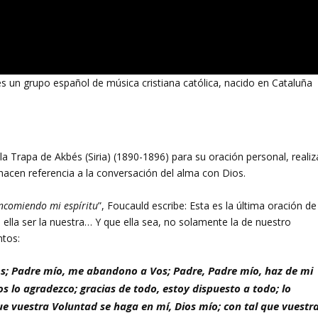
es un grupo español de música cristiana católica, nacido en Cataluña
la Trapa de Akbés (Siria) (1890-1896) para su oración personal, realiz
hacen referencia a la conversación del alma con Dios.
ncomiendo mi espíritu
”, Foucauld escribe: Esta es la última oración de
la ser la nuestra… Y que ella sea, no solamente la de nuestro
ntos:
s; Padre mío, me abandono a Vos; Padre, Padre mío, haz de mi
os lo agradezco; gracias de todo, estoy dispuesto a todo; lo
ue vuestra Voluntad se haga en mí, Dios mío; con tal que vuestr