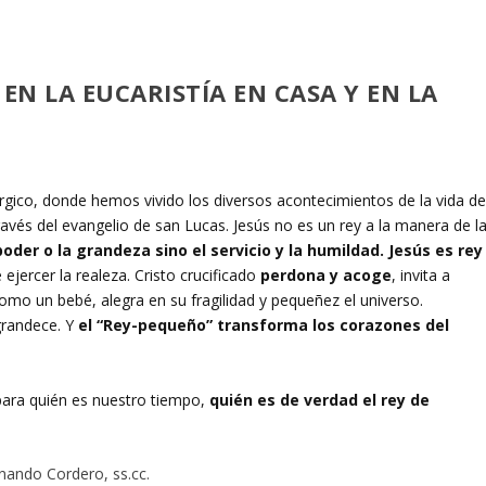
 EN LA EUCARISTÍA EN CASA
Y EN LA
úrgico, donde hemos vivido los diversos acontecimientos de la vida d
és del evangelio de san Lucas. Jesús no es un rey a la manera de l
l poder o la grandeza sino el servicio y la humildad. Jesús es rey
ejercer la realeza. Cristo crucificado
perdona y acoge
, invita a
 como un bebé, alegra en su fragilidad y pequeñez el universo.
grandece. Y
el “Rey-pequeño” transforma los corazones del
 para quién es nuestro tiempo,
quién es de verdad el rey de
nando Cordero, ss.cc.