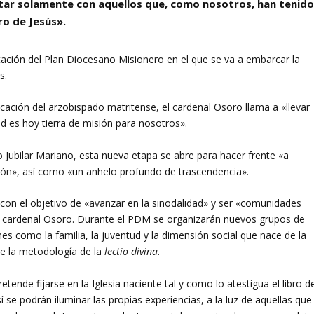
tar solamente con aquellos que, como nosotros, han tenid
ro de Jesús
».
tación del Plan Diocesano Misionero en el que se va a embarcar la
s.
ación del arzobispado matritense, el cardenal Osoro llama a «llevar
d es hoy tierra de misión para nosotros».
 Jubilar Mariano, esta nueva etapa se abre para hacer frente «a
ón», así como «un anhelo profundo de trascendencia».
con el objetivo de «avanzar en la sinodalidad» y ser «comunidades
el cardenal Osoro. Durante el PDM se organizarán nuevos grupos de
s como la familia, la juventud y la dimensión social que nace de la
te la metodología de la
lectio divina
.
tende fijarse en la Iglesia naciente tal y como lo atestigua el libro d
 se podrán iluminar las propias experiencias, a la luz de aquellas que