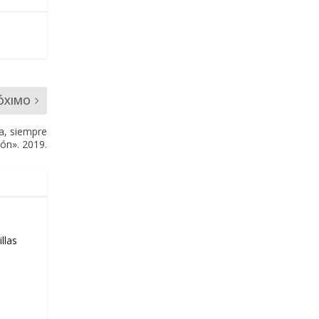
ÓXIMO
a, siempre
ión». 2019.
llas