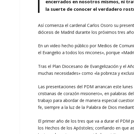
encerrados en nosotros mismos, ni tra
la suerte de conocer el verdadero rost
Así comienza el cardenal Carlos Osoro su presen
diócesis de Madrid durante los próximos tres año
En un video hecho público por Medios de Comunic
el Evangelio a todos los rincones», porque «Madri
Tras el Plan Diocesano de Evangelización y el Año
muchas necesidades» como «la pobreza y exclusi
Las presentaciones del PDM arrancan este lunes 
cristianas de corazón misionero», en palabras d
trabajo para abordar de manera especial cuestione
fe, siempre a la luz de la Palabra de Dios median
El primer año de los tres que va a durar el PDM pre
los Hechos de los Apóstoles; confiando en que así