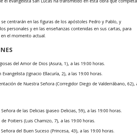
ue el evangelista san Lucas ha transmitido en esta obra que complet
e centrarán en las figuras de los apóstoles Pedro y Pablo, y
los personales y en las enseñanzas contenidas en sus cartas, para
r en el momento actual.
ONES
igiosas del Amor de Dios (Asura, 1), a las 19:00 horas.
 Evangelista (Ignacio Ellacuría, 2), a las 19:00 horas.
esentación de Nuestra Señora (Corregidor Diego de Valderrábano, 62), 
Señora de las Delicias (paseo Delicias, 59), a las 19:00 horas.
o de Poitiers (Luis Chamizo, 7), a las 19:00 horas.
 Señora del Buen Suceso (Princesa, 43), a las 19:00 horas.