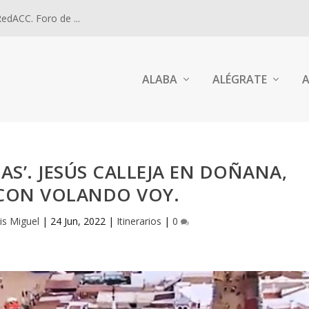
dACC. Foro de ...
ALABA
ALÉGRATE
A
UAS’. JESÚS CALLEJA EN DOÑANA,
 CON VOLANDO VOY.
is Miguel
|
24 Jun, 2022
|
Itinerarios
|
0