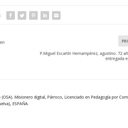
:
PR
 en
P.Miguel Escartín Hernampérez, agustino. 72 añ
entregada e
 (OSA). Misionero digital, Párroco, Licenciado en Pedagogía por Comi
Huelva), ESPAÑA.