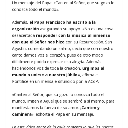
Un mensaje del Papa: «Canten al Señor, que su gozo lo
conozca todo el mundo».
Además,
el Papa Francisco ha escrito a la
organización
asegurando su apoyo. «No es una cosa
desacertada
responder con la música al inmenso
don que el Señor nos hizo
con su Resurrección. San
Agustín, comentando un salmo, decía que con nuestro
canto damos voz al corazón, pues de otro modo
difícilmente podría expresar esa alegría. Además
haciéndonos voz de toda la creación,
urgimos al
mundo a unirse a nuestro júbilo»
, afirma el
Pontífice en un mensaje difundido por la ACdP.
«Canten al Señor, que su gozo lo conozca todo el
mundo, imiten a Aquel que se sembró a sí mismo, para
manifestarnos la fuerza de su amor.
¡Canten y
caminen!»
, exhorta el Papa en su mensaje.
En este vídeo gente de la calle comenta lo que les parece