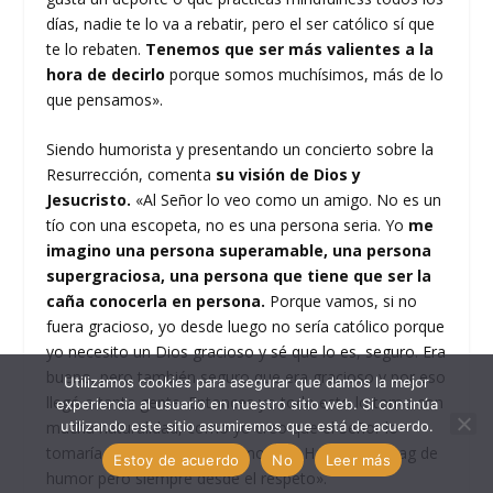
días, nadie te lo va a rebatir, pero el ser católico sí que
te lo rebaten.
Tenemos que ser más valientes a la
hora de decirlo
porque somos muchísimos, más de lo
que pensamos».
Siendo humorista y presentando un concierto sobre la
Resurrección, comenta
su visión de Dios y
Jesucristo.
«Al Señor lo veo como un amigo. No es un
tío con una escopeta, no es una persona seria. Yo
me
imagino una persona superamable, una persona
supergraciosa, una persona que tiene que ser la
caña conocerla en persona.
Porque vamos, si no
fuera gracioso, yo desde luego no sería católico porque
yo necesito un Dios gracioso y sé que lo es, seguro. Era
bueno, pero también seguro que era gracioso y por eso
Utilizamos cookies para asegurar que damos la mejor
llegó a tanta gente. Entonces yo todo esto lo tomo con
experiencia al usuario en nuestro sitio web. Si continúa
utilizando este sitio asumiremos que está de acuerdo.
mucha naturalidad, como yo creo que el Señor lo
tomaría y diría las cosas como son. Hago algún gag de
Estoy de acuerdo
No
Leer más
humor pero siempre desde el respeto».