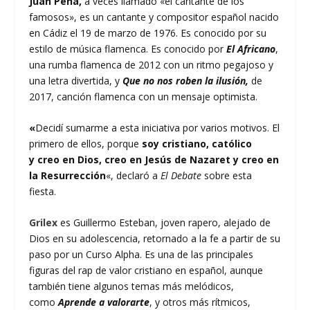
Juan Peña,
a veces llamado «el cantante de los
famosos», es un cantante y compositor español nacido
en Cádiz el 19 de marzo de 1976. Es conocido por su
estilo de música flamenca. Es conocido por
El Africano
,
una rumba flamenca de 2012 con un ritmo pegajoso y
una letra divertida, y
Que no nos roben la ilusión,
de
2017, canción flamenca con un mensaje optimista.
«
Decidí sumarme a esta iniciativa por varios motivos. El
primero de ellos, porque
soy cristiano, católico
y creo en Dios, creo en Jesús de Nazaret y creo en
la Resurrección
«, declaró a
El Debate
sobre esta
fiesta.
Grilex
es Guillermo Esteban, joven rapero, alejado de
Dios en su adolescencia, retornado a la fe a partir de su
paso por un Curso Alpha. Es una de las principales
figuras del rap de valor cristiano en español, aunque
también tiene algunos temas más melódicos,
como
Aprende a valorarte
, y otros más rítmicos,