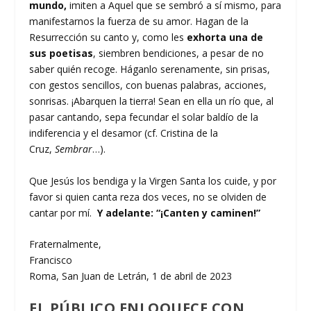
mundo,
imiten a Aquel que se sembró a sí mismo, para
manifestarnos la fuerza de su amor. Hagan de la
Resurrección su canto y, como les
exhorta una de
sus poetisas
, siembren bendiciones, a pesar de no
saber quién recoge. Háganlo serenamente, sin prisas,
con gestos sencillos, con buenas palabras, acciones,
sonrisas. ¡Abarquen la tierra! Sean en ella un río que, al
pasar cantando, sepa fecundar el solar baldío de la
indiferencia y el desamor (cf. Cristina de la
Cruz,
Sembrar
…).
Que Jesús los bendiga y la Virgen Santa los cuide, y por
favor si quien canta reza dos veces, no se olviden de
cantar por mí.
Y adelante: “¡Canten y caminen!”
Fraternalmente,
Francisco
Roma, San Juan de Letrán, 1 de abril de 2023
EL PÚBLICO ENLOQUECE CON