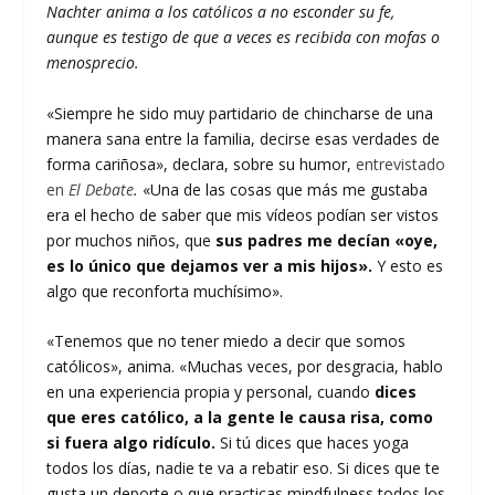
Nachter anima a los católicos a no esconder su fe,
aunque es testigo de que a veces es recibida con mofas o
menosprecio.
«Siempre he sido muy partidario de chincharse de una
manera sana entre la familia, decirse esas verdades de
forma cariñosa», declara, sobre su humor,
entrevistado
en
El Debate
.
«Una de las cosas que más me gustaba
era el hecho de saber que mis vídeos podían ser vistos
por muchos niños, que
sus padres me decían «oye,
es lo único que dejamos ver a mis hijos».
Y esto es
algo que reconforta muchísimo».
«Tenemos que no tener miedo a decir que somos
católicos», anima. «Muchas veces, por desgracia, hablo
en una experiencia propia y personal, cuando
dices
que eres católico, a la gente le causa risa, como
si fuera algo ridículo.
Si tú dices que haces yoga
todos los días, nadie te va a rebatir eso. Si dices que te
gusta un deporte o que practicas mindfulness todos los