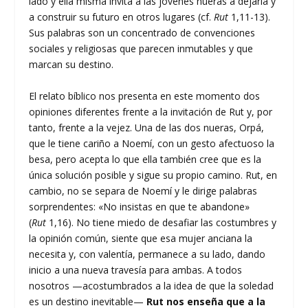
lado y ella misma invita a las jóvenes nueras a dejarla y
a construir su futuro en otros lugares (cf.
Rut
1,11-13).
Sus palabras son un concentrado de convenciones
sociales y religiosas que parecen inmutables y que
marcan su destino.
El relato bíblico nos presenta en este momento dos
opiniones diferentes frente a la invitación de Rut y, por
tanto, frente a la vejez. Una de las dos nueras, Orpá,
que le tiene cariño a Noemí, con un gesto afectuoso la
besa, pero acepta lo que ella también cree que es la
única solución posible y sigue su propio camino. Rut, en
cambio, no se separa de Noemí y le dirige palabras
sorprendentes: «No insistas en que te abandone»
(
Rut
1,16). No tiene miedo de desafiar las costumbres y
la opinión común, siente que esa mujer anciana la
necesita y, con valentía, permanece a su lado, dando
inicio a una nueva travesía para ambas. A todos
nosotros —acostumbrados a la idea de que la soledad
es un destino inevitable—
Rut nos enseña que a la