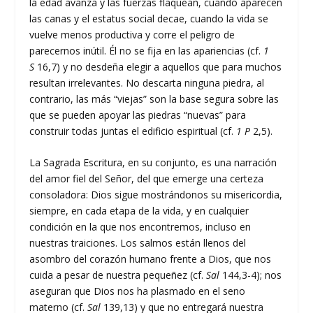
la edad avanza y las fuerzas flaquean, cuando aparecen
las canas y el estatus social decae, cuando la vida se
vuelve menos productiva y corre el peligro de
parecernos inútil. Él no se fija en las apariencias (cf.
1
S
16,7) y no desdeña elegir a aquellos que para muchos
resultan irrelevantes. No descarta ninguna piedra, al
contrario, las más “viejas” son la base segura sobre las
que se pueden apoyar las piedras “nuevas” para
construir todas juntas el edificio espiritual (cf.
1 P
2,5).
La Sagrada Escritura, en su conjunto, es una narración
del amor fiel del Señor, del que emerge una certeza
consoladora: Dios sigue mostrándonos su misericordia,
siempre, en cada etapa de la vida, y en cualquier
condición en la que nos encontremos, incluso en
nuestras traiciones. Los salmos están llenos del
asombro del corazón humano frente a Dios, que nos
cuida a pesar de nuestra pequeñez (cf.
Sal
144,3-4); nos
aseguran que Dios nos ha plasmado en el seno
materno (cf.
Sal
139,13) y que no entregará nuestra