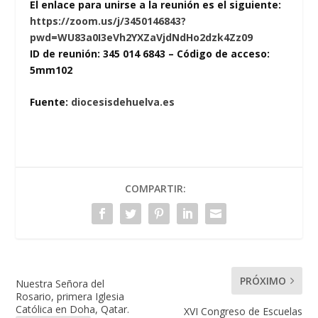
El enlace para unirse a la reunión es el siguiente:
https://zoom.us/j/3450146843?
pwd=WU83a0I3eVh2YXZaVjdNdHo2dzk4Zz09
ID de reunión: 345 014 6843 – Código de acceso:
5mm102
Fuente:
diocesisdehuelva.es
COMPARTIR:
PRÓXIMO
Nuestra Señora del
Rosario, primera Iglesia
Católica en Doha, Qatar.
XVI Congreso de Escuelas