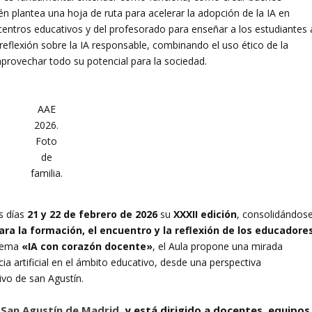
én plantea una hoja de ruta para acelerar la adopción de la IA en
centros educativos y del profesorado para enseñar a los estudiantes 
 reflexión sobre la IA responsable, combinando el uso ético de la
provechar todo su potencial para la sociedad.
AAE
2026.
Foto
de
familia.
s días
21 y 22 de febrero de 2026
su
XXXII edición
, consolidándos
ara la formación, el encuentro y la reflexión de los educadore
 lema
«IA con corazón docente»
, el Aula propone una mirada
cia artificial en el ámbito educativo, desde una perspectiva
tivo de san Agustín.
 San Agustín de Madrid
, y está dirigido a docentes, equipos