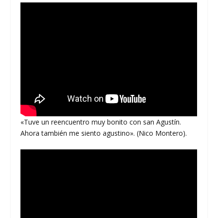
«Tuve un reencuentro muy bonito con san Agustín.
Ahora también me siento agustino». (Nico Montero).