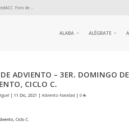
dACC. Foro de ...
ALABA
ALÉGRATE
A
O DE ADVIENTO – 3ER. DOMINGO D
ENTO, CICLO C.
iguel
|
11 Dic, 2021
|
Adviento-Navidad
|
0