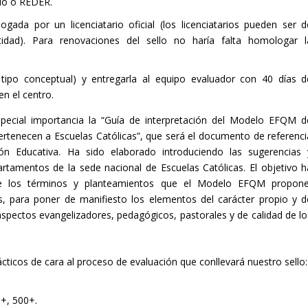
rio o REDER.
ada por un licenciatario oficial (los licenciatarios pueden ser d
tidad). Para renovaciones del sello no haría falta homologar l
ipo conceptual) y entregarla al equipo evaluador con 40 días d
en el centro.
pecial importancia la “
Guía de interpretación del Modelo EFQM d
pertenecen a Escuelas Católicas
”, que será el documento de referenci
ón Educativa. Ha sido elaborado introduciendo las sugerencias 
rtamentos de la sede nacional de Escuelas Católicas. El objetivo h
e los términos y planteamientos que el Modelo EFQM propone
s, para poner de manifiesto los elementos del carácter propio y d
 aspectos evangelizadores, pedagógicos, pastorales y de calidad de lo
ácticos de cara al proceso de evaluación que conllevará nuestro sello:
0+, 500+.