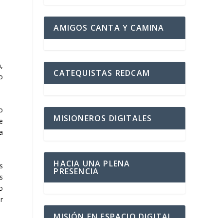
AMIGOS CANTA Y CAMINA
,
CATEQUISTAS REDCAM
o
o
MISIONEROS DIGITALES
e
a
HACIA UNA PLENA
s
PRESENCIA
os
o
r
MISIÓN EN ESPACIO DIGITAL