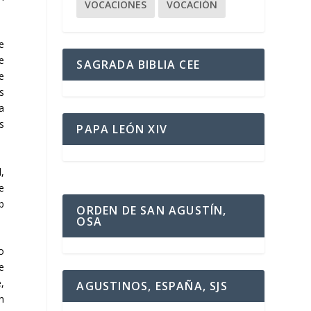
VOCACIONES
VOCACIÓN
e
e
SAGRADA BIBLIA CEE
e
s
a
s
PAPA LEÓN XIV
,
e
b
ORDEN DE SAN AGUSTÍN,
OSA
o
e
,
AGUSTINOS, ESPAÑA, SJS
n