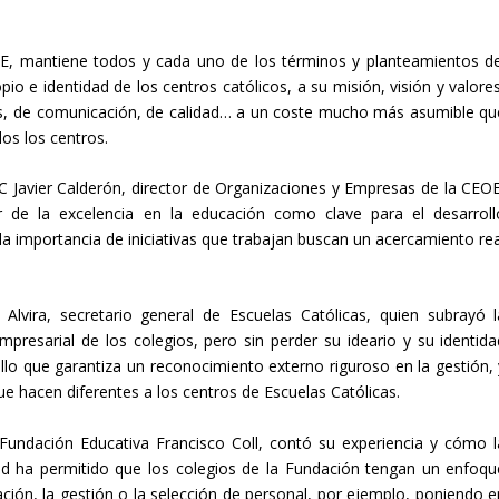
OE, mantiene todos y cada uno de los términos y planteamientos de
 e identidad de los centros católicos, a su misión, visión y valores
es, de comunicación, de calidad… a un coste mucho más asumible qu
dos los centros.
EC Javier Calderón, director de Organizaciones y Empresas de la CEOE
r de la excelencia en la educación como clave para el desarroll
la importancia de iniciativas que trabajan buscan un acercamiento rea
lvira, secretario general de Escuelas Católicas, quien subrayó l
mpresarial de los colegios, pero sin perder su ideario y su identida
ello que garantiza un reconocimiento externo riguroso en la gestión, 
ue hacen diferentes a los centros de Escuelas Católicas.
Fundación Educativa Francisco Coll, contó su experiencia y cómo l
ad ha permitido que los colegios de la Fundación tengan un enfoqu
ación, la gestión o la selección de personal, por ejemplo, poniendo e