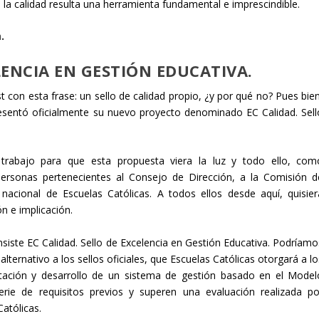
o la calidad resulta una herramienta fundamental e imprescindible.
n
.
LENCIA EN GESTIÓN EDUCATIVA.
t con esta frase: un sello de calidad propio, ¿y por qué no? Pues bien
esentó oficialmente su nuevo proyecto denominado EC Calidad. Sell
abajo para que esta propuesta viera la luz y todo ello, com
personas pertenecientes al Consejo de Dirección, a la Comisión d
nacional de Escuelas Católicas. A todos ellos desde aquí, quisier
n e implicación.
iste EC Calidad. Sello de Excelencia en Gestión Educativa. Podríamo
lternativo a los sellos oficiales, que Escuelas Católicas otorgará a l
lantación y desarrollo de un sistema de gestión basado en el Model
e de requisitos previos y superen una evaluación realizada po
atólicas.