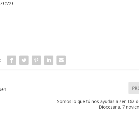
5/11/21
:
PR
uen
Somos lo que tú nos ayudas a ser. Día de
Diocesana. 7 novie