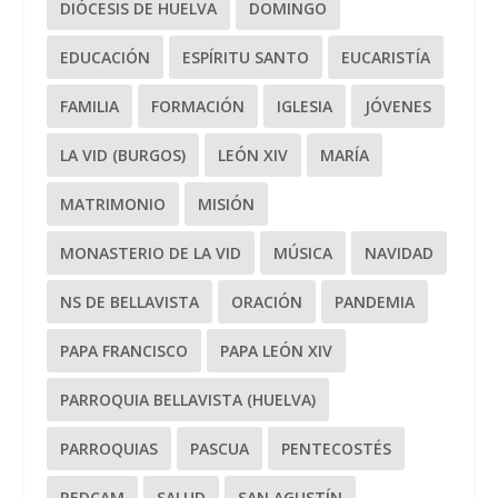
DIÓCESIS DE HUELVA
DOMINGO
EDUCACIÓN
ESPÍRITU SANTO
EUCARISTÍA
FAMILIA
FORMACIÓN
IGLESIA
JÓVENES
LA VID (BURGOS)
LEÓN XIV
MARÍA
MATRIMONIO
MISIÓN
MONASTERIO DE LA VID
MÚSICA
NAVIDAD
NS DE BELLAVISTA
ORACIÓN
PANDEMIA
PAPA FRANCISCO
PAPA LEÓN XIV
PARROQUIA BELLAVISTA (HUELVA)
PARROQUIAS
PASCUA
PENTECOSTÉS
REDCAM
SALUD
SAN AGUSTÍN