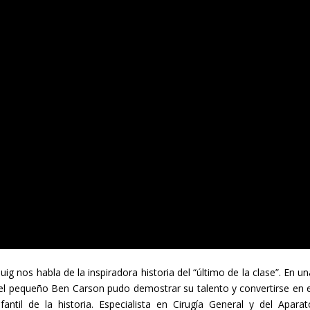
g nos habla de la inspiradora historia del “último de la clase”. En un
r, el pequeño Ben Carson pudo demostrar su talento y convertirse en e
ntil de la historia. Especialista en Cirugía General y del Aparat