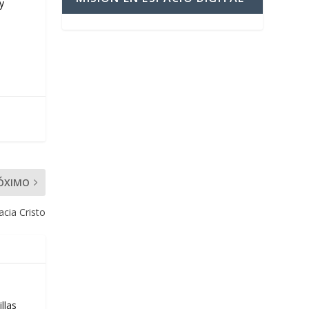
y
ÓXIMO
acia Cristo
llas