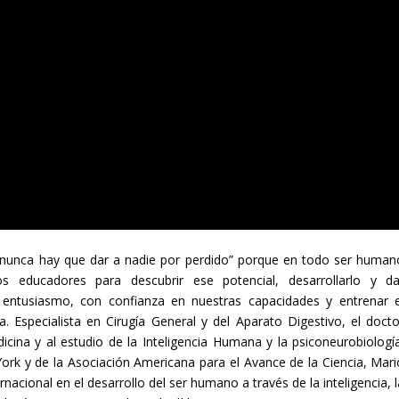
 “nunca hay que dar a nadie por perdido” porque en todo ser human
os educadores para descubrir ese potencial, desarrollarlo y da
 entusiasmo, con confianza en nuestras capacidades y entrenar e
. Especialista en Cirugía General y del Aparato Digestivo, el docto
cina y al estudio de la Inteligencia Humana y la psiconeurobiología
rk y de la Asociación Americana para el Avance de la Ciencia, Mari
nacional en el desarrollo del ser humano a través de la inteligencia, 