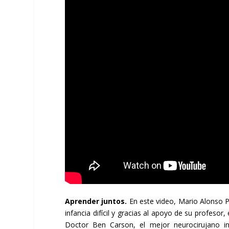
Aprender juntos
.
En este video, Mario Alonso Pui
infancia difícil y gracias al apoyo de su profeso
Doctor Ben Carson, el mejor neurocirujano infa