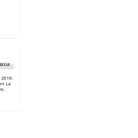
2019:
en La
vo.