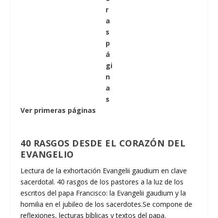
r
a
s
p
á
gi
n
a
s
Ver primeras páginas
40 RASGOS DESDE EL CORAZÓN DEL
EVANGELIO
Lectura de la exhortación Evangelii gaudium en clave
sacerdotal. 40 rasgos de los pastores a la luz de los
escritos del papa Francisco: la Evangelii gaudium y la
homilia en el jubileo de los sacerdotes.Se compone de
reflexiones, lecturas bíblicas y textos del papa.