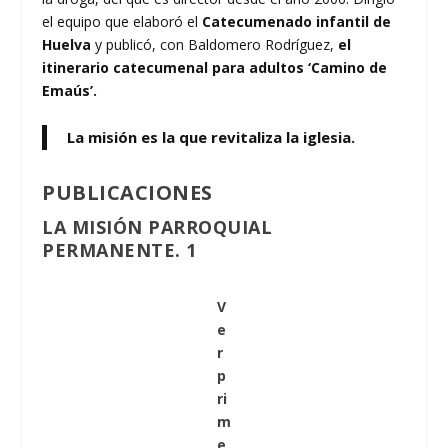
el equipo que elaboró el
Catecumenado infantil de
Huelva
y publicó, con Baldomero Rodríguez,
el
itinerario catecumenal para adultos ‘Camino de
Emaús’.
La misión es la que revitaliza la iglesia.
PUBLICACIONES
LA MISIÓN PARROQUIAL
PERMANENTE. 1
V
e
r
p
ri
m
e