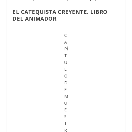
EL CATEQUISTA CREYENTE. LIBRO
DEL ANIMADOR
C
A
PÍ
T
U
L
O
D
E
M
U
E
S
T
R