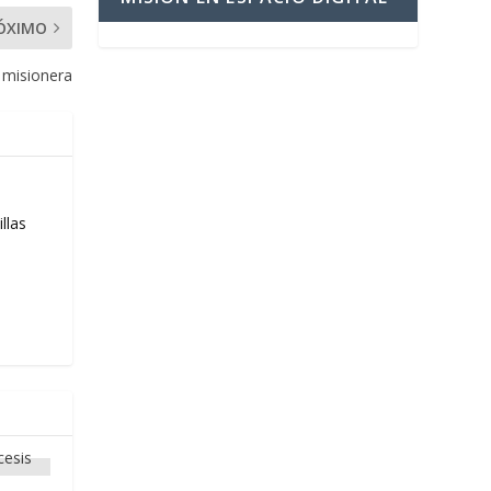
ÓXIMO
 misionera
llas