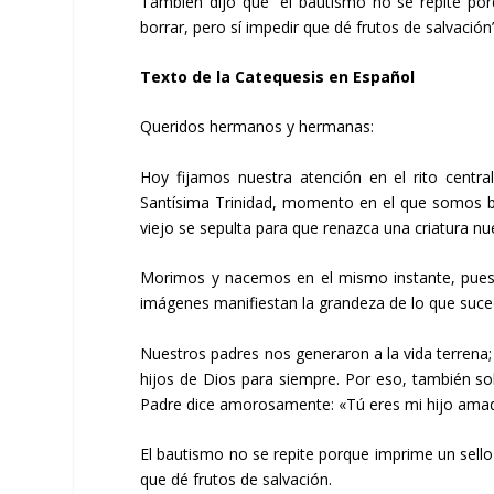
También dijo que “el bautismo no se repite po
borrar, pero sí impedir que dé frutos de salvación”
Texto de la Catequesis en Español
Queridos hermanos y hermanas:
Hoy fijamos nuestra atención en el rito centr
Santísima Trinidad, momento en el que somos ba
viejo se sepulta para que renazca una criatura nu
Morimos y nacemos en el mismo instante, pues 
imágenes manifiestan la grandeza de lo que suced
Nuestros padres nos generaron a la vida terrena; 
hijos de Dios para siempre. Por eso, también sob
Padre dice amorosamente: «Tú eres mi hijo amado
El bautismo no se repite porque imprime un sello
que dé frutos de salvación.