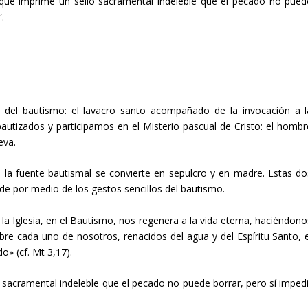
rque imprime un sello sacramental indeleble que el pecado no pued
.
al del bautismo: el lavacro santo acompañado de la invocación a l
utizados y participamos en el Misterio pascual de Cristo: el hombr
eva.
la fuente bautismal se convierte en sepulcro y en madre. Estas do
e por medio de los gestos sencillos del bautismo.
la Iglesia, en el Bautismo, nos regenera a la vida eterna, haciéndono
re cada uno de nosotros, renacidos del agua y del Espíritu Santo, e
» (cf. Mt 3,17).
 sacramental indeleble que el pecado no puede borrar, pero sí impedi