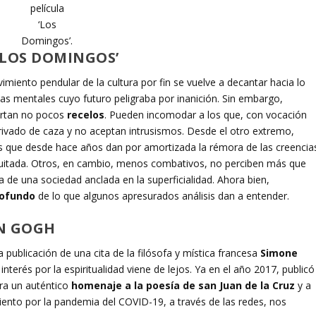
película
‘Los
Domingos’.
‘LOS DOMINGOS’
imiento pendular de la cultura por fin se vuelve a decantar hacia lo
as mentales cuyo futuro peligraba por inanición. Sin embargo,
rtan no pocos
recelos
. Pueden incomodar a los que, con vocación
privado de caza y no aceptan intrusismos. Desde el otro extremo,
s que desde hace años dan por amortizada la rémora de las creencia
iquitada. Otros, en cambio, menos combativos, no perciben más que
a de una sociedad anclada en la superficialidad. Ahora bien,
ofundo
de lo que algunos apresurados análisis dan a entender.
AN GOGH
a publicación de una cita de la filósofa y mística francesa
Simone
interés por la espiritualidad viene de lejos. Ya en el año 2017, publicó
ra un auténtico
homenaje a la poesía de san Juan de la Cruz
y a
miento por la pandemia del COVID-19, a través de las redes, nos