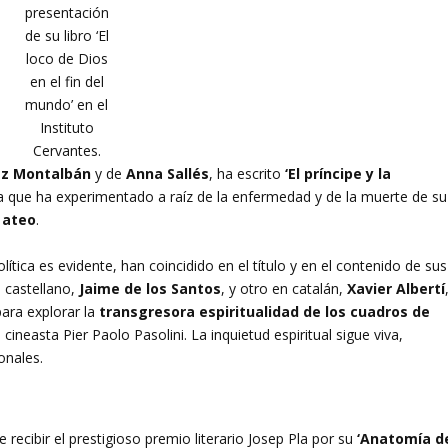
presentación
de su libro ‘El
loco de Dios
en el fin del
mundo’ en el
Instituto
Cervantes.
z Montalbán
y de
Anna Sallés
, ha escrito
‘El príncipe y la
ia que ha experimentado a raíz de la enfermedad y de la muerte de su
 ateo
.
tica es evidente, han coincidido en el título y en el contenido de sus
 castellano,
Jaime de los Santos
, y otro en catalán,
Xavier Albertí
ara explorar la
transgresora espiritualidad de los cuadros de
cineasta Pier Paolo Pasolini. La inquietud espiritual sigue viva,
onales.
 recibir el prestigioso premio literario Josep Pla por su
‘Anatomía d