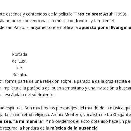
e escenas y contenidos de la película
‘Tres colores: Azul’
(1993),
istiano poco convencional. La música de fondo –y también el
d de san Pablo. El argumento ejemplifica la
apuesta por el Evangeli
Portada
de ‘Lux’,
de
Rosalía.
z”
, forma parte de una reflexión sobre la paradoja de la cruz escrita e
ión implícita a la parábola del buen samaritano y una invitación a busca
el escándalo del sufrimiento.
idad espiritual. Son muchos los personajes del mundo de la música qu
da su inquietud religiosa. Amaia Montero, vocalista de
La Oreja d
ue sea, “a mi manera”
. Y no olvidemos el éxito obtenido hace un pa
ue rezuma la hondura de la
mística de la ausencia
.