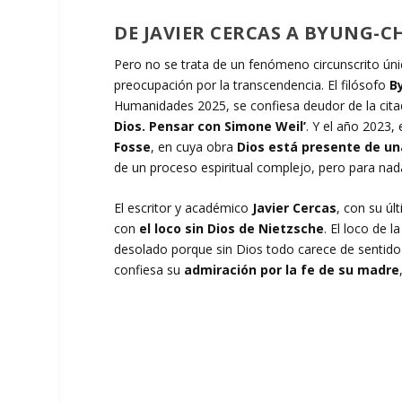
DE JAVIER CERCAS A BYUNG-
Pero no se trata de un fenómeno circunscrito úni
preocupación por la transcendencia. El filósofo
B
Humanidades 2025, se confiesa deudor de la citada
Dios. Pensar con Simone Weil’
. Y el año 2023,
Fosse
, en cuya obra
Dios está presente de un
de un proceso espiritual complejo, pero para nada
El escritor y académico
Javier Cercas
, con su úl
con
el loco sin Dios de Nietzsche
. El loco de l
desolado porque sin Dios todo carece de sentido 
confiesa su
admiración por la fe de su madre