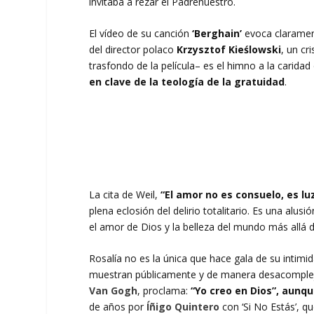
invitaba a rezar el Padrenuestro.
El vídeo de su canción
‘Berghain’
evoca clarament
del director polaco
Krzysztof Kieślowski
, un cr
trasfondo de la película– es el himno a la carida
en clave de la teología de la gratuidad
.
La cita de Weil,
“El amor no es consuelo, es lu
plena eclosión del delirio totalitario. Es una alus
el amor de Dios y la belleza del mundo más allá d
Rosalía no es la única que hace gala de su intim
muestran públicamente y de manera desacompleja
Van Gogh
, proclama:
“Yo creo en Dios”, aunq
de años por
Íñigo Quintero
con ‘Si No Estás’, q