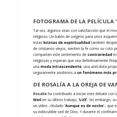
FOTOGRAMA DE LA PELÍCULA 
Tal vez, algunos vean con satisfacción que el mov
religioso. Un balón de oxígeno para unos esquem
estas
briznas de espiritualidad
también despie
de cristianos viejos, sienten la fe como su coto 
comparten este sentimiento de
contrariedad
lo
religiosas y esperan que sea definitivamente fin
una
moda intrascendente
, una anécdota propi
seguramente asistimos a
un fenómeno más pr
DE ROSALÍA A LA OREJA DE V
Rosalía
ha contribuido a iniciar este debate con l
Weil
en su último trabajo,
‘LUX’
. Sin embargo, su 
un vídeo –titulado
‘Aunque es de noche’
– que e
su indiscutible sed de Dios. Y durante el confina