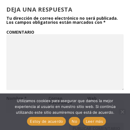
DEJA UNA RESPUESTA
Tu dirección de correo electrónico no será publicada.
Los campos obligatorios están marcados con
*
COMENTARIO
Nombre
*
Correo
Web
Utilizamos cookies para asegurar que damos la mejor
electrónico
*
experiencia al usuario en nuestro sitio web. Si continúa
utilizando este sitio asumiremos que está de acuerdo.
Estoy de acuerdo
No
Leer más