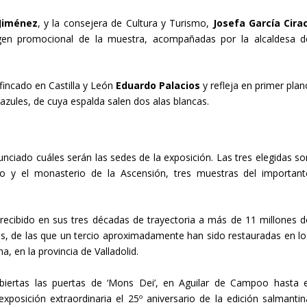
Jiménez
, y la consejera de Cultura y Turismo,
Josefa García Cira
agen promocional de la muestra, acompañadas por la alcaldesa d
afincado en Castilla y León
Eduardo Palacios
y refleja en primer plan
 azules, de cuya espalda salen dos alas blancas.
unciado cuáles serán las sedes de la exposición. Las tres elegidas so
ro y el monasterio de la Ascensión, tres muestras del important
recibido en sus tres décadas de trayectoria a más de 11 millones d
as, de las que un tercio aproximadamente han sido restauradas en lo
, en la provincia de Valladolid.
iertas las puertas de ‘Mons Dei’, en Aguilar de Campoo hasta e
sición extraordinaria el 25º aniversario de la edición salmantin