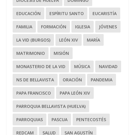
DIÓCESIS DE HUELVA
DOMINGO
EDUCACIÓN
ESPÍRITU SANTO
EUCARISTÍA
FAMILIA
FORMACIÓN
IGLESIA
JÓVENES
LA VID (BURGOS)
LEÓN XIV
MARÍA
MATRIMONIO
MISIÓN
MONASTERIO DE LA VID
MÚSICA
NAVIDAD
NS DE BELLAVISTA
ORACIÓN
PANDEMIA
PAPA FRANCISCO
PAPA LEÓN XIV
PARROQUIA BELLAVISTA (HUELVA)
PARROQUIAS
PASCUA
PENTECOSTÉS
REDCAM
SALUD
SAN AGUSTÍN