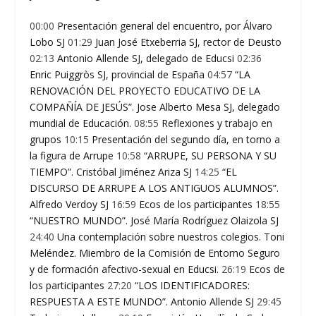
00:00
Presentación general del encuentro, por Álvaro
Lobo SJ
01:29
Juan José Etxeberria SJ, rector de Deusto
02:13
Antonio Allende SJ, delegado de Educsi
02:36
Enric Puiggròs SJ, provincial de España
04:57
“LA
RENOVACIÓN DEL PROYECTO EDUCATIVO DE LA
COMPAÑÍA DE JESÚS”. Jose Alberto Mesa SJ, delegado
mundial de Educación.
08:55
Reflexiones y trabajo en
grupos
10:15
Presentación del segundo día, en torno a
la figura de Arrupe
10:58
“ARRUPE, SU PERSONA Y SU
TIEMPO”. Cristóbal Jiménez Ariza SJ
14:25
“EL
DISCURSO DE ARRUPE A LOS ANTIGUOS ALUMNOS”.
Alfredo Verdoy SJ
16:59
Ecos de los participantes
18:55
“NUESTRO MUNDO”. José María Rodríguez Olaizola SJ
24:40
Una contemplación sobre nuestros colegios. Toni
Meléndez. Miembro de la Comisión de Entorno Seguro
y de formación afectivo-sexual en Educsi.
26:19
Ecos de
los participantes
27:20
“LOS IDENTIFICADORES:
RESPUESTA A ESTE MUNDO”. Antonio Allende SJ
29:45