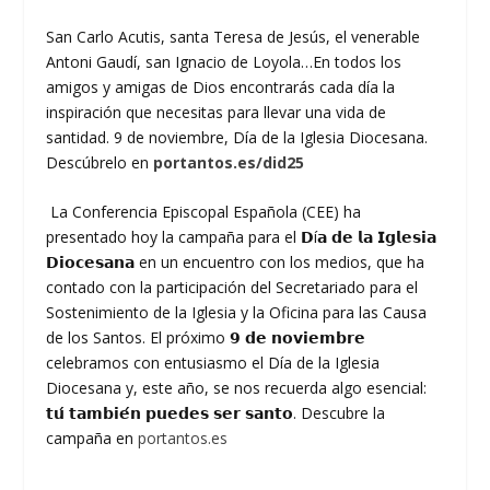
San Carlo Acutis, santa Teresa de Jesús, el venerable
Antoni Gaudí, san Ignacio de Loyola…En todos los
amigos y amigas de Dios encontrarás cada día la
inspiración que necesitas para llevar una vida de
santidad. 9 de noviembre, Día de la Iglesia Diocesana.
Descúbrelo en
portantos.es/did25
La Conferencia Episcopal Española (CEE) ha
presentado hoy la campaña para el 𝗗í𝗮 𝗱𝗲 𝗹𝗮 𝗜𝗴𝗹𝗲𝘀𝗶𝗮
𝗗𝗶𝗼𝗰𝗲𝘀𝗮𝗻𝗮 en un encuentro con los medios, que ha
contado con la participación del Secretariado para el
Sostenimiento de la Iglesia y la Oficina para las Causa
de los Santos. ⁣El próximo 𝟵 𝗱𝗲 𝗻𝗼𝘃𝗶𝗲𝗺𝗯𝗿𝗲
celebramos con entusiasmo el Día de la Iglesia
Diocesana y, este año, se nos recuerda algo esencial:
𝘁𝘂́ 𝘁𝗮𝗺𝗯𝗶𝗲́𝗻 𝗽𝘂𝗲𝗱𝗲𝘀 𝘀𝗲𝗿 𝘀𝗮𝗻𝘁𝗼. Descubre la
campaña en
portantos.es