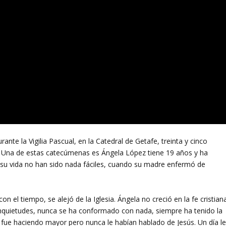
ante la Vigilia Pascual, en la Catedral de Getafe, treinta y cinco
. Una de estas catecúmenas es Ángela López tiene 19 años y ha
su vida no han sido nada fáciles, cuando su madre enfermó de
n el tiempo, se alejó de la Iglesia. Ángela no creció en la fe cristian
quietudes, nunca se ha conformado con nada, siempre ha tenido la
 fue haciendo mayor pero nunca le habían hablado de Jesús. Un día l