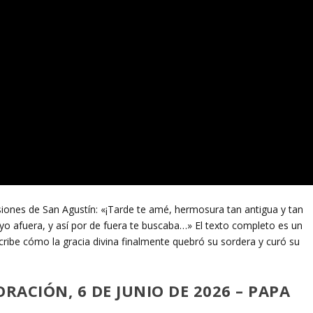
iones de San Agustín: «¡Tarde te amé, hermosura tan antigua y tan
 yo afuera, y así por de fuera te buscaba…» El texto completo es un
cribe cómo la gracia divina finalmente quebró su sordera y curó su
ORACIÓN, 6 DE JUNIO DE 2026 – PAPA