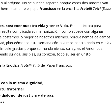
os y al prójimo. No se pueden separar, porque estos dos amores van
da hermosamente el papa
Francisco
en la encíclica
Fratelli Tutti
(
Todo
es, sostener nuestra vida y tener Vida.
Es una técnica para
. No resulta complicada su memorización, como sucede con algunas
de costarnos lo mejor de nosotros mismos, porque hemos de darnos
bertad, planteémonos esta semana cómo vamos concretando en el día 
démosle gracias porque su mandamiento, su ley, es el Amor. Los
ndo su vida, sus pies, su corazón, todo su ser en Cristo.
e la Encíclica
Fratelli Tutti
del Papa Francisco:
 con la misma dignidad,
itu fraternal.
diálogo, de justicia y de paz.
nas