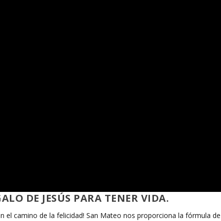
LO DE JESÚS PARA TENER VIDA.
 el camino de la felicidad! San Mateo nos proporciona la fórmula de