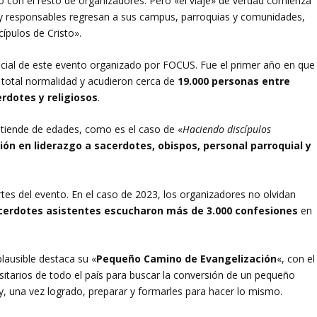
to con el resto de organizadores. Pero «el viaje» de verdad comienza
 y responsables regresan a sus campus, parroquias y comunidades,
ípulos de Cristo».
cial de este evento organizado por FOCUS. Fue el primer año en que
 total normalidad y acudieron cerca de
19.000 personas entre
erdotes y religiosos
.
tiende de edades, como es el caso de «
Haciendo discípulos
ón en liderazgo a sacerdotes, obispos, personal parroquial y
rtes del evento. En el caso de 2023, los organizadores no olvidan
cerdotes asistentes escucharon más de 3.000 confesiones
en
lausible destaca su «
Pequeño Camino de Evangelización
«, con el
itarios de todo el país para buscar la conversión de un pequeño
, una vez logrado, preparar y formarles para hacer lo mismo.