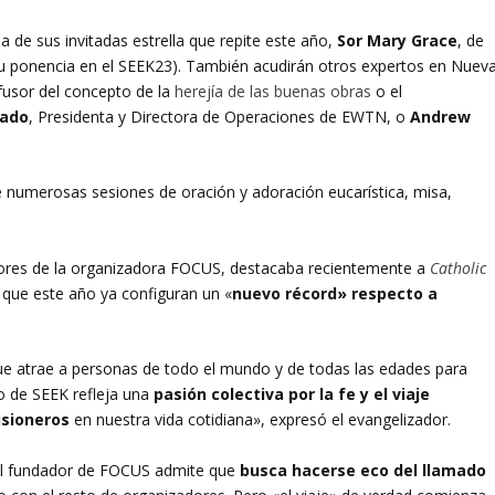
de sus invitadas estrella que repite este año,
Sor Mary Grace
, de
u ponencia en el SEEK23). También acudirán otros expertos en Nuev
ifusor del concepto de la
herejía de las buenas obras
o el
rado
, Presidenta y Directora de Operaciones de EWTN, o
Andrew
e numerosas sesiones de oración y adoración eucarística, misa,
dores de la organizadora FOCUS, destacaba recientemente a
Catholic
 que este año ya configuran un «
nuevo récord» respecto a
que atrae a personas de todo el mundo y de todas las edades para
to de SEEK refleja una
pasión colectiva por la fe y el viaje
isioneros
en nuestra vida cotidiana», expresó el evangelizador.
 el fundador de FOCUS admite que
busca hacerse eco del llamado