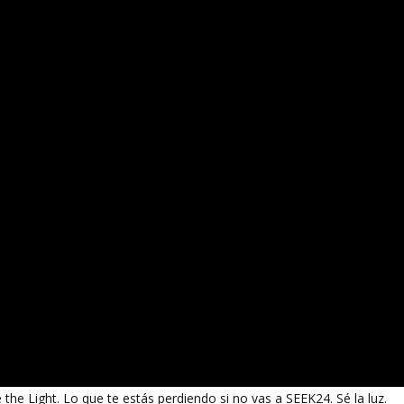
the Light. Lo que te estás perdiendo si no vas a SEEK24. Sé la luz.