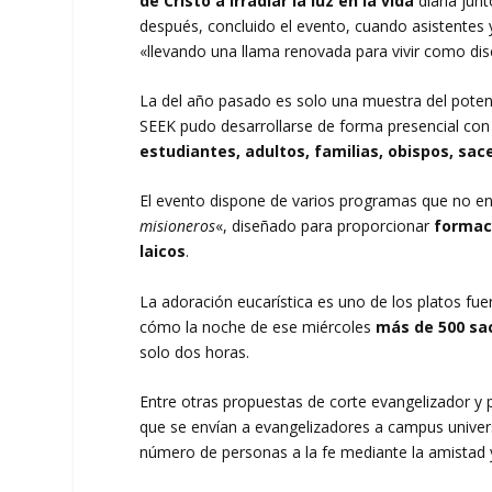
de Cristo a irradiar la luz en la vida
diaria jun
después, concluido el evento, cuando asistentes
«llevando una llama renovada para vivir como disc
La del año pasado es solo una muestra del poten
SEEK pudo desarrollarse de forma presencial con
estudiantes, adultos, familias, obispos, sac
El evento dispone de varios programas que no en
misioneros
«, diseñado para proporcionar
formaci
laicos
.
La adoración eucarística es uno de los platos fue
cómo la noche de ese miércoles
más de 500 sa
solo dos horas.
Entre otras propuestas de corte evangelizador y p
que se envían a evangelizadores a campus univers
número de personas a la fe mediante la amistad y